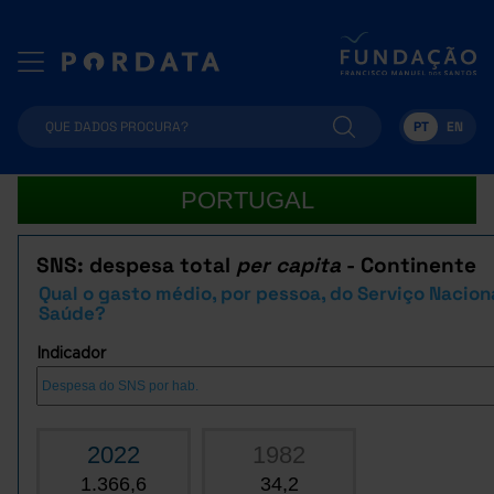
PT
EN
PORTUGAL
SNS: despesa total
per capita
- Continente
Qual o gasto médio, por pessoa, do Serviço Nacion
Saúde?
Indicador
2022
1982
1.366,6
34,2