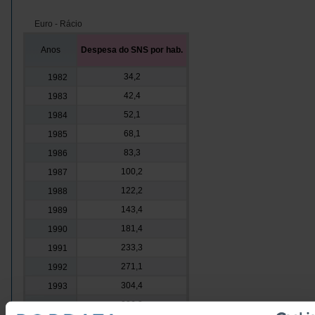
Euro - Rácio
Anos
Despesa do SNS por hab.
34,2
1982
42,4
1983
52,1
1984
68,1
1985
83,3
1986
100,2
1987
122,2
1988
143,4
1989
181,4
1990
233,3
1991
271,1
1992
304,4
1993
326,3
1994