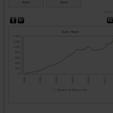
Euros
Euros
Oper
Euro - Rácio
1.400
1.200
1.000
800
600
400
200
0
- 2010 -
- 2003 -
- 1996 -
- 1989 -
- 1982 -
- 2017 -
Despesa do SNS por hab.