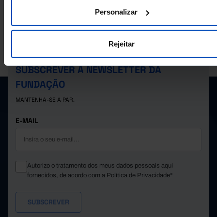
Personalizar
893,1
2012
893,8
2013
909,9
2014
Rejeitar
A PORDATA É UM PROJETO DA FUNDAÇÃO FRANCISCO MANUEL DOS
921,1
2015
SANTOS.
952,8
2016
SUBSCREVER A NEWSLETTER DA
984,4
2017
FUNDAÇÃO
1.133,0
2018
MANTENHA-SE A PAR.
1.118,2
2019
1.180,2
2020
E-MAIL
1.307,1
2021
┴
1.366,6
2022
Autorizo o tratamento dos meus dados pessoais aqui
fornecidos, de acordo com a
Política de Privacidade*