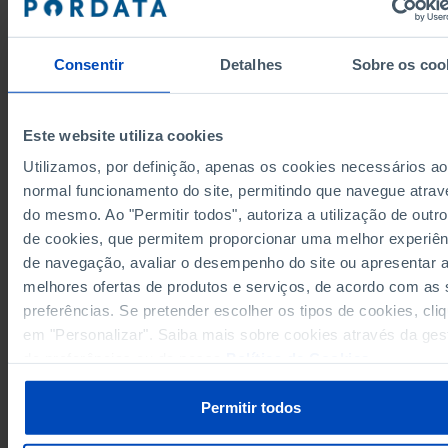
356,1
1995
394,3
1996
Consentir
Detalhes
Sobre os coo
437,2
1997
486,1
1998
548,6
1999
Este website utiliza cookies
609,6
2000
Utilizamos, por definição, apenas os cookies necessários ao
Fontes/Entidades: INE, ACSS/MS, PORDATA
666,9
2001
Última actualização: 2026-06-22
normal funcionamento do site, permitindo que navegue atrav
Os valores apresentados entre 2021 e 2024 foram revistos pelo INE no âmbito 
711,9
2002
revisão das Estimativas da População Residente, divulgada pela entidade a
do mesmo. Ao "Permitir todos", autoriza a utilização de outro
22/06/2026.
773,4
2003
de cookies, que permitem proporcionar uma melhor experiên
856,8
2004
de navegação, avaliar o desempenho do site ou apresentar 
926,6
2005
melhores ofertas de produtos e serviços, de acordo com as
preferências. Se pretender escolher os tipos de cookies, cli
900,3
2006
em "Personalizar". Saiba mais sobre cookies através da ges
RELACIONADOS
908,0
2007
de preferências ou da nossa
Política de Cookies
.
925,3
2008
SNS: despesa total e com pessoal ao serviço - Continente em Portugal
979,8
2009
População residente: total e por grandes grupos etários em Portugal
Permitir todos
1.021,1
2010
954,2
2011