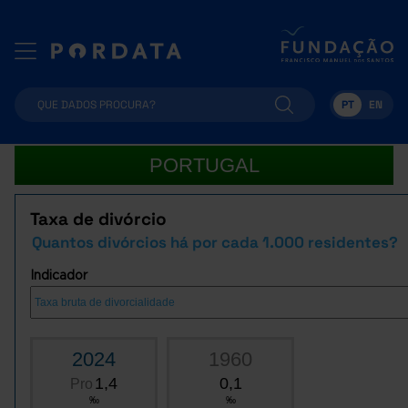
PT
EN
PORTUGAL
Taxa de divórcio
Quantos divórcios há por cada 1.000 residentes?
Indicador
2024
1960
1,4
0,1
Pro
‰
‰