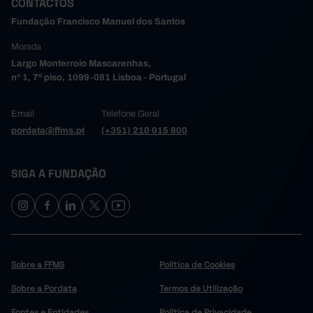
CONTACTOS
2,4
2007
Fundação Francisco Manuel dos Santos
2,5
2008
Morada
2,5
2009
Largo Monterroio Mascarenhas,
2,6
2010
nº 1, 7º piso, 1099-081 Lisboa - Portugal
2,5
2011
┴
2,4
2012
Email
Telefone Geral
2,2
2013
pordata@ffms.pt
(+351) 210 015 800
2,1
2014
2,3
2015
SIGA A FUNDAÇÃO
2,2
2016
2,1
2017
2,0
2018
2,0
2019
1,7
2020
Sobre a FFMS
Política de Cookies
1,6
2021
┴
Sobre a Pordata
Termos de Utilização
1,7
2022
Fontes e Entidades
Política de Privacidade