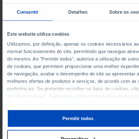
0,1
1974
Consentir
Detalhes
Sobre os coo
0,2
1975
0,5
1976
0,8
1977
Este website utiliza cookies
0,7
1978
Utilizamos, por definição, apenas os cookies necessários ao
Fontes/Entidades: INE, INE | DGPJ/MJ, PORDATA
0,6
1979
Última actualização: 2026-08-05
normal funcionamento do site, permitindo que navegue atrav
0,6
1980
do mesmo. Ao "Permitir todos", autoriza a utilização de outro
0,7
1981
de cookies, que permitem proporcionar uma melhor experiên
de navegação, avaliar o desempenho do site ou apresentar 
0,7
1982
melhores ofertas de produtos e serviços, de acordo com as
0,8
1983
RELACIONADOS
preferências. Se pretender escolher os tipos de cookies, cli
0,7
1984
em "Personalizar". Saiba mais sobre cookies através da ges
Divórcios em Portugal
0,9
1985
de preferências ou da nossa
Política de Cookies
.
Nados-vivos de mães residentes em Portugal: total e de pais com filhos
0,8
1986
anteriores não comuns em Portugal
0,9
1987
Permitir todos
0,9
1988
1,0
1989
Personalizar