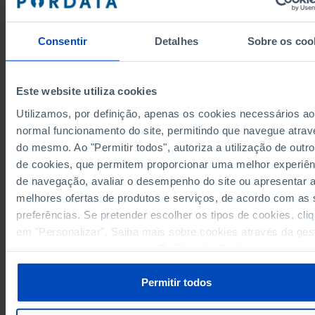
24,3
2006
23,2
2007
Consentir
Detalhes
Sobre os coo
23,6
2008
22,7
2009
23,2
2010
Este website utiliza cookies
24,1
2011
Utilizamos, por definição, apenas os cookies necessários ao
27,4
2012
normal funcionamento do site, permitindo que navegue atrav
Fontes/Entidades: Eurostat (até 2000) | INE (a partir de 2001), PORDATA
30,3
2013
Última actualização: 2025-12-12
do mesmo. Ao "Permitir todos", autoriza a utilização de outro
29,0
2014
de cookies, que permitem proporcionar uma melhor experiên
26,7
2015
de navegação, avaliar o desempenho do site ou apresentar 
27,0
2016
melhores ofertas de produtos e serviços, de acordo com as
24,5
2017
preferências. Se pretender escolher os tipos de cookies, cli
RELACIONADOS
22,4
em "Personalizar". Saiba mais sobre cookies através da ges
2018
Rendimento e poupança das famílias em Portugal
de preferências ou da nossa
Política de Cookies
.
24,4
2019
Valor mínimo mensal das pensões do regime geral da Segurança Social:
27,1
2020
pensões de velhice, invalidez e sobrevivência em Portugal
Permitir todos
21,7
2021
25,6
2022