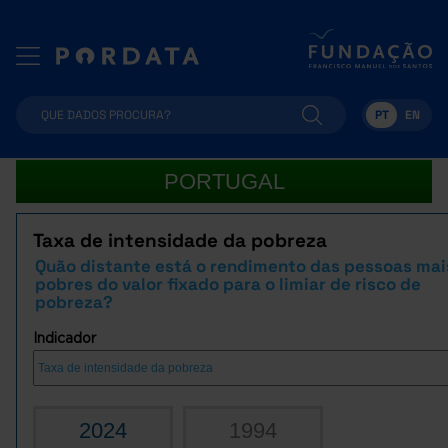
PT
EN
PORTUGAL
Taxa de intensidade da pobreza
Quão distante está o rendimento das pessoas mai
pobres do valor fixado para o limiar de risco de
pobreza?
Indicador
2024
1994