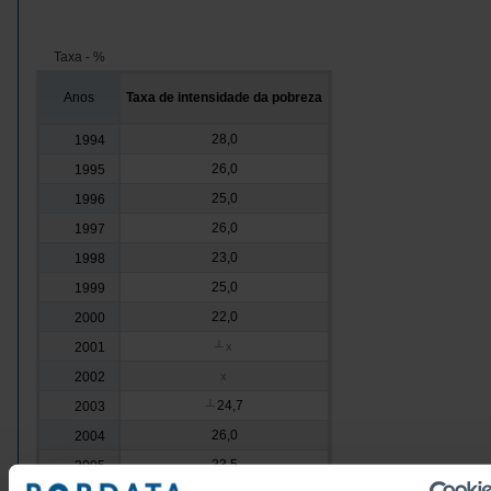
Taxa - %
Anos
Taxa de intensidade da pobreza
28,0
1994
26,0
1995
25,0
1996
26,0
1997
23,0
1998
25,0
1999
22,0
2000
2001
┴
x
2002
x
24,7
2003
┴
26,0
2004
23,5
2005