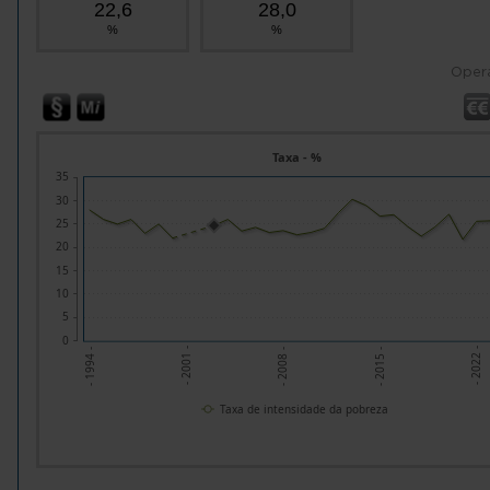
22,6
28,0
%
%
Oper
Taxa - %
35
30
25
20
15
10
5
0
- 2015 -
- 2008 -
- 2001 -
- 2022 -
- 1994 -
Taxa de intensidade da pobreza