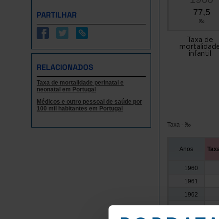
77,5
PARTILHAR
‰
Taxa de
mortalidad
infantil
RELACIONADOS
Taxa de mortalidade perinatal e
neonatal em Portugal
Médicos e outro pessoal de saúde por
100 mil habitantes em Portugal
Taxa - ‰
Anos
Taxa
1960
1961
1962
1963