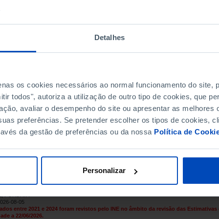
69,0
64,9
64,7
Detalhes
59,2
61,1
55,8
55,5
penas os cookies necessários ao normal funcionamento do site,
51,9
ir todos", autoriza a utilização de outro tipo de cookies, que 
41,4
ação, avaliar o desempenho do site ou apresentar as melhores o
uas preferências. Se pretender escolher os tipos de cookies, cl
44,8
ravés da gestão de preferências ou da nossa
Política de Cooki
37,9
38,9
33,4
Personalizar
30,3
29,1
NE, PORDATA
26,0
2026-08-05
ados entre 2021 e 2024 foram revistos pelo INE no âmbito da revisão das Estimativas
24,3
┴
ade a 22/06/2026.