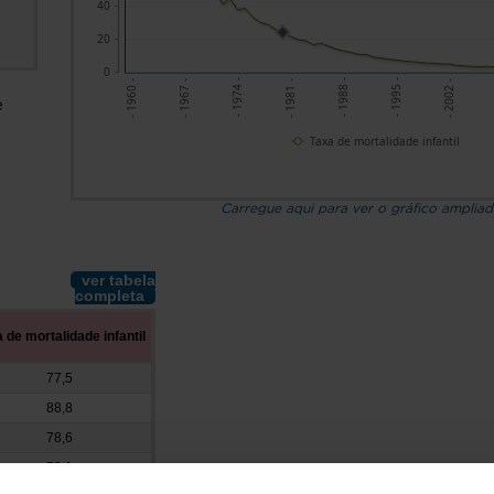
40
20
0
- 2002 -
- 1995 -
- 1988 -
- 1981 -
- 1974 -
- 1967 -
- 1960 -
e
Taxa de mortalidade infantil
Carregue aqui para ver o gráfico amplia
ver tabela
completa
 de mortalidade infantil
77,5
88,8
78,6
73,1