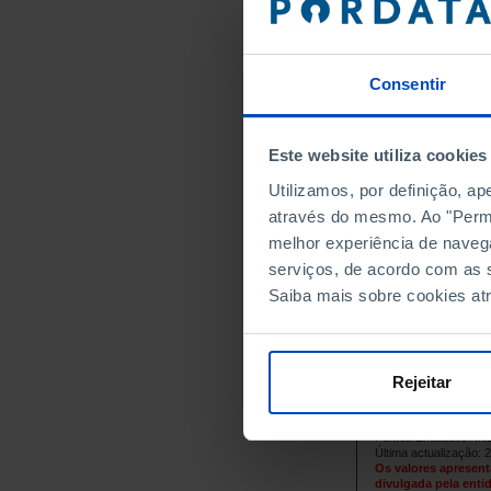
1964
1965
1966
Consentir
1967
1968
1969
Este website utiliza cookies
1970
Utilizamos, por definição, a
1971
através do mesmo. Ao "Permit
melhor experiência de naveg
1972
serviços, de acordo com as s
1973
Saiba mais sobre cookies at
1974
1975
1976
Rejeitar
1977
1978
Fontes/Entidades: I
1979
Última actualização: 
Os valores apresent
1980
divulgada pela entid