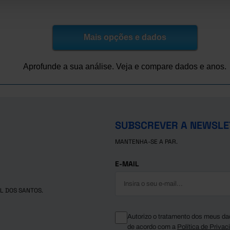
21,8
19,8
19,2
Mais opções e dados
16,7
17,8
Aprofunde a sua análise. Veja e compare dados e anos.
15,8
14,2
13,0
12,1
SUBSCREVER A NEWSLE
10,9
MANTENHA-SE A PAR.
10,8
9,2
E-MAIL
8,6
7,9
L DOS SANTOS.
7,4
6,8
Autorizo o tratamento dos meus da
de acordo com a
Política de Privac
6,4