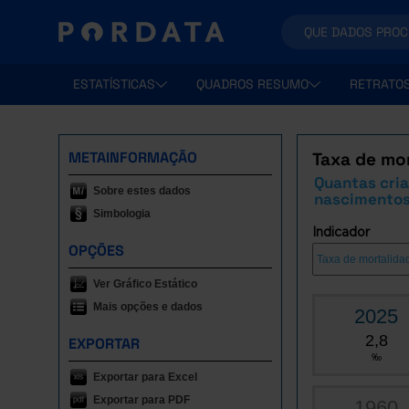
ESTATÍSTICAS
QUADROS RESUMO
RETRATO
METAINFORMAÇÃO
Taxa de mor
Quantas cri
Sobre estes dados
nascimento
Simbologia
Indicador
OPÇÕES
Ver Gráfico Estático
Mais opções e dados
2025
2,8
EXPORTAR
‰
Exportar para Excel
Exportar para PDF
1960