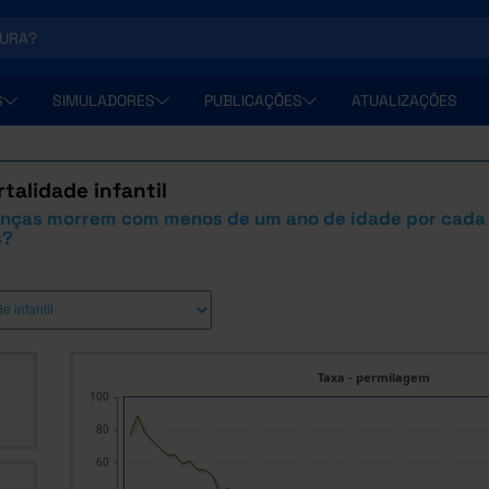
S
SIMULADORES
PUBLICAÇÕES
ATUALIZAÇÕES
talidade infantil
anças morrem com menos de um ano de idade por cada
s?
Taxa - permilagem
100
80
60