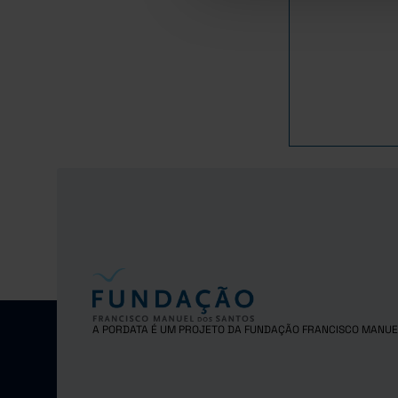
1981
1982
1983
1984
1985
1986
1987
1988
1989
1990
1991
1992
1993
1994
A PORDATA É UM PROJETO DA FUNDAÇÃO FRANCISCO MANUE
1995
1996
1997