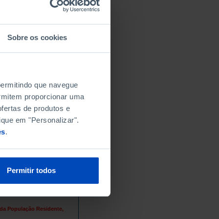
Sobre os cookies
 permitindo que navegue
permitem proporcionar uma
fertas de produtos e
ique em "Personalizar".
es
.
Permitir todos
 da População Residente,