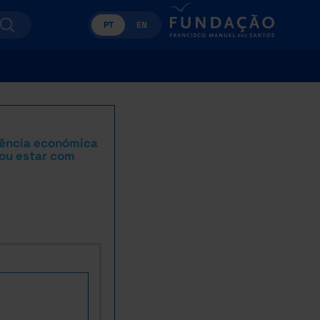
PT
EN
rência económica
 ou estar com