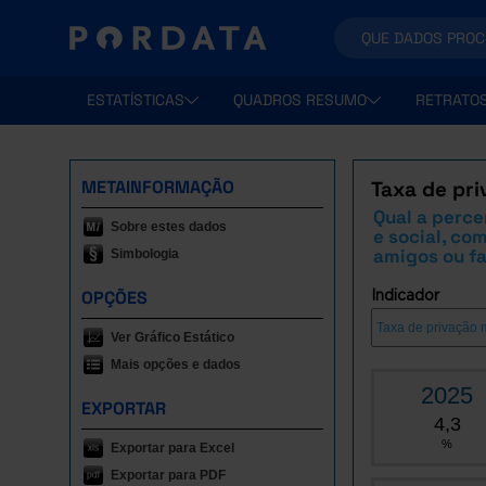
ESTATÍSTICAS
QUADROS RESUMO
RETRATO
METAINFORMAÇÃO
Taxa de pri
Qual a perc
Sobre estes dados
e social, co
amigos ou fa
Simbologia
OPÇÕES
Indicador
Ver Gráfico Estático
Mais opções e dados
2025
EXPORTAR
4,3
%
Exportar para Excel
Exportar para PDF