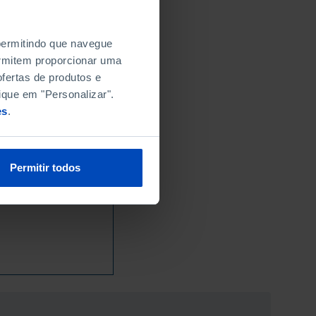
 permitindo que navegue
permitem proporcionar uma
fertas de produtos e
ique em "Personalizar".
es
.
Permitir todos