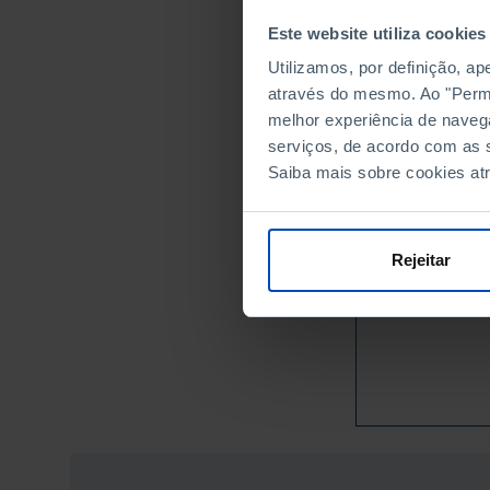
2019
Este website utiliza cookies
2020
Utilizamos, por definição, a
2021
através do mesmo. Ao "Permit
2022
melhor experiência de naveg
2023
serviços, de acordo com as s
2024
Saiba mais sobre cookies at
2025
Fontes/Entidades: I
Última actualização: 
Rejeitar