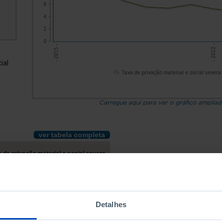
6
4
2
0
- 2022 -
- 2015 -
ial
Taxa de privação material e social severa
Carregue aqui para ver o gráfico amplia
ver tabela completa
 de privação material e social severa
10,9
9,1
8,0
Detalhes
6,6