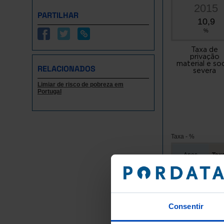
2015
PARTILHAR
10,9
%
Taxa de
privação
material e soc
RELACIONADOS
severa
Limiar de risco de pobreza em
Portugal
Taxa - %
Anos
Taxa
2015
2016
2017
Consentir
2018