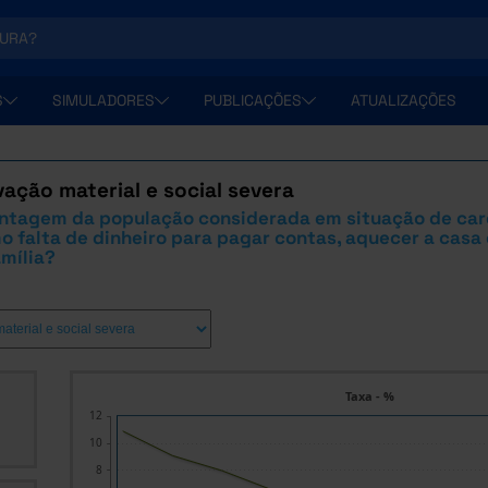
S
SIMULADORES
PUBLICAÇÕES
ATUALIZAÇÕES
vação material e social severa
entagem da população considerada em situação de ca
mo falta de dinheiro para pagar contas, aquecer a casa
mília?
Taxa - %
12
10
8