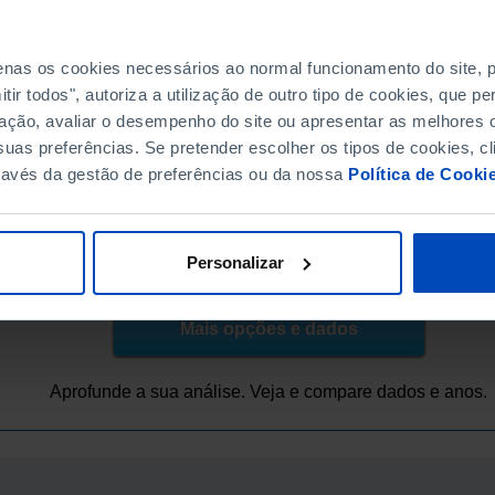
5,6
5,4
penas os cookies necessários ao normal funcionamento do site,
6,0
ir todos", autoriza a utilização de outro tipo de cookies, que 
5,3
ação, avaliar o desempenho do site ou apresentar as melhores o
4,9
uas preferências. Se pretender escolher os tipos de cookies, cl
4,3
ravés da gestão de preferências ou da nossa
Política de Cooki
4,3
NE, PORDATA
2025-12-12
Personalizar
Mais opções e dados
Aprofunde a sua análise. Veja e compare dados e anos.