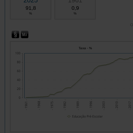
2025
1961
91,8
0,9
%
%
O
Taxa - %
100
80
60
40
20
0
- 1961 -
- 1968 -
- 1982 -
- 1989 -
- 1996 -
- 2010 -
- 2017 -
- 1975 -
- 2003 -
Educação Pré-Escolar