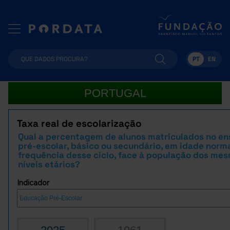
PT
EN
PORTUGAL
Taxa real de escolarização
Qual a percentagem de alunos matriculados no en
pré-escolar, básico ou secundário, em idade norm
frequência desse ciclo, face à população dos me
níveis etários?
Indicador