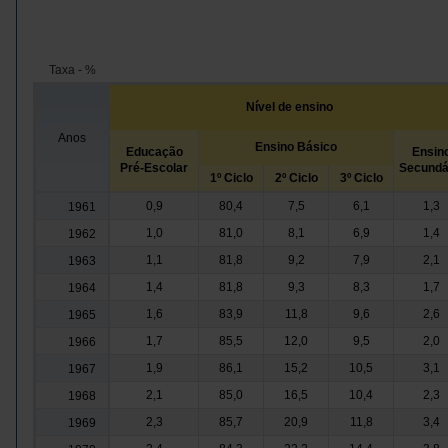
Taxa - %
Nível de ensino
Anos
Ensino Básico
Educação
Ensin
Pré-Escolar
Secundá
1º Ciclo
2º Ciclo
3º Ciclo
0,9
80,4
7,5
6,1
1,3
1961
1,0
81,0
8,1
6,9
1,4
1962
1,1
81,8
9,2
7,9
2,1
1963
1,4
81,8
9,3
8,3
1,7
1964
1,6
83,9
11,8
9,6
2,6
1965
1,7
85,5
12,0
9,5
2,0
1966
1,9
86,1
15,2
10,5
3,1
1967
2,1
85,0
16,5
10,4
2,3
1968
2,3
85,7
20,9
11,8
3,4
1969