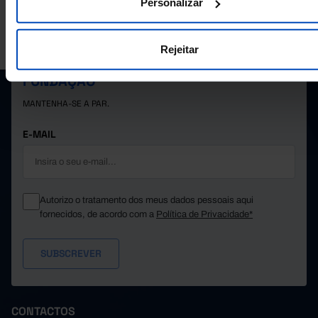
Personalizar
A PORDATA É UM PROJETO DA FUNDAÇÃO FRANCISCO MANUEL DOS
SANTOS.
Rejeitar
SUBSCREVER A NEWSLETTER DA
FUNDAÇÃO
MANTENHA-SE A PAR.
E-MAIL
Autorizo o tratamento dos meus dados pessoais aqui
fornecidos, de acordo com a
Política de Privacidade*
CONTACTOS