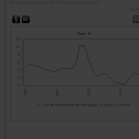
Ope
Taxa - %
12
10
8
6
4
2
0
- 2020 -
- 2006 -
- 2013 -
- 1999 -
Taxa de rendibilidade das obrigações do tesouro a 10 anos