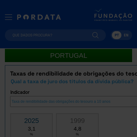
PT
EN
PORTUGAL
Taxas de rendibilidade de obrigações do tes
Qual a taxa de juro dos títulos da dívida pública?
Indicador
2025
1999
3,1
4,8
%
%