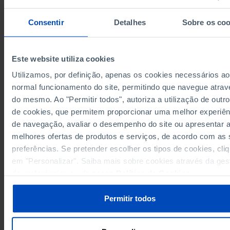
6,3
2013
Consentir
Detalhes
Sobre os coo
3,8
2014
2,4
2015
3,2
2016
Este website utiliza cookies
3,1
2017
Utilizamos, por definição, apenas os cookies necessários ao
Fontes/Entidades: BdP, PORDATA
1,8
2018
Última actualização: 2026-02-16
normal funcionamento do site, permitindo que navegue atrav
0,8
2019
do mesmo. Ao "Permitir todos", autoriza a utilização de outro
0,4
2020
de cookies, que permitem proporcionar uma melhor experiên
0,3
2021
de navegação, avaliar o desempenho do site ou apresentar 
melhores ofertas de produtos e serviços, de acordo com as
2,2
2022
RELACIONADOS
preferências. Se pretender escolher os tipos de cookies, cli
3,2
2023
Dívida pública: dívida das Administrações Públicas em Portugal
em "Personalizar". Saiba mais sobre cookies através da ges
3,0
2024
Dívida externa líquida em Portugal
de preferências ou da nossa
Política de Cookies
.
3,1
2025
Permitir todos