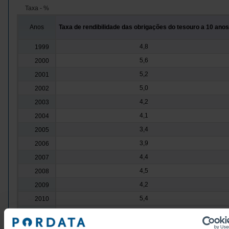
Taxa - %
Anos
Taxa de rendibilidade das obrigações do tesouro a 10 anos
4,8
1999
5,6
2000
5,2
2001
5,0
2002
4,2
2003
4,1
2004
3,4
2005
3,9
2006
4,4
2007
4,5
2008
4,2
2009
5,4
2010
10,2
2011
10,5
2012