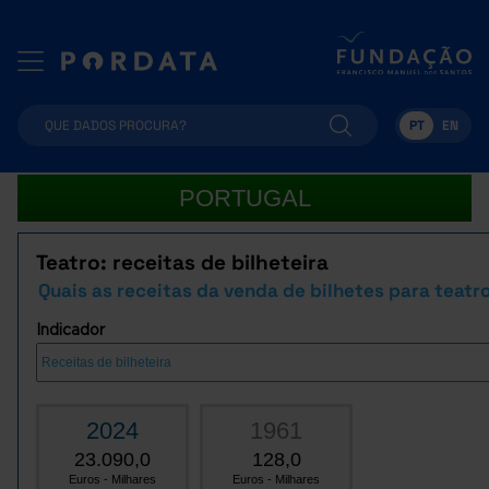
PT
EN
PORTUGAL
Teatro: receitas de bilheteira
Quais as receitas da venda de bilhetes para teatr
Indicador
2024
1961
23.090,0
128,0
Euros - Milhares
Euros - Milhares