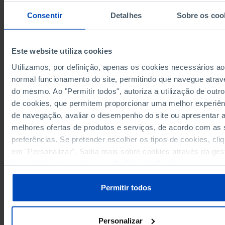
1975
x
Consentir
Detalhes
Sobre os coo
1976
x
1977
x
Este website utiliza cookies
1978
x
773,0
1979
Utilizamos, por definição, apenas os cookies necessários ao
Fontes/Entidades: INE, PORDATA
normal funcionamento do site, permitindo que navegue atrav
551,0
1980
Última actualização: 2025-09-26
do mesmo. Ao "Permitir todos", autoriza a utilização de outro
835,0
1981
de cookies, que permitem proporcionar uma melhor experiên
842,0
1982
de navegação, avaliar o desempenho do site ou apresentar 
770,0
1983
melhores ofertas de produtos e serviços, de acordo com as
747,0
1984
RELACIONADOS
preferências. Se pretender escolher os tipos de cookies, cli
734,0
1985
em "Personalizar". Saiba mais sobre cookies através da ges
Espetáculos ao vivo: receitas de bilheteira em Portugal
754,0
1986
de preferências ou da nossa
Política de Cookies
.
Cinema: recintos, ecrãs, sessões e espectadores em Portugal
1.145,0
1987
Permitir todos
1.286,0
1988
723,0
1989
1.275,0
1990
Personalizar