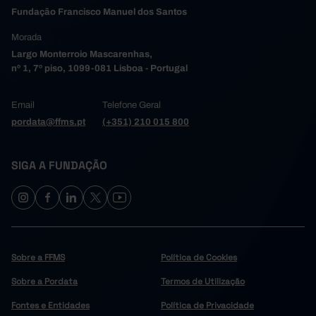
11.115,0
Fundação Francisco Manuel dos Santos
2008
10.535,0
2009
Morada
8.205,0
2010
Largo Monterroio Mascarenhas,
nº 1, 7º piso, 1099-081 Lisboa - Portugal
8.241,0
2011
┴
7.319,0
2012
Email
Telefone Geral
8.649,0
2013
pordata@ffms.pt
(+351) 210 015 800
10.801,0
2014
8.943,0
2015
SIGA A FUNDAÇÃO
11.513,0
2016
13.718,0
2017
11.901,0
2018
13.458,0
2019
5.862,0
2020
Sobre a FFMS
Política de Cookies
8.264,0
2021
22.003,0
2022
Sobre a Pordata
Termos de Utilização
17.261,0
2023
Fontes e Entidades
Política de Privacidade