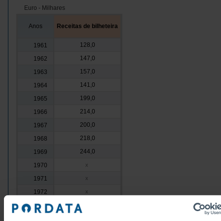
Euro - Milhares
Anos
Receitas de bilheteira
128,0
1961
147,0
1962
157,0
1963
141,0
1964
199,0
1965
214,0
1966
200,0
1967
218,0
1968
244,0
1969
1970
x
1971
x
1972
x
1973
x
1974
x