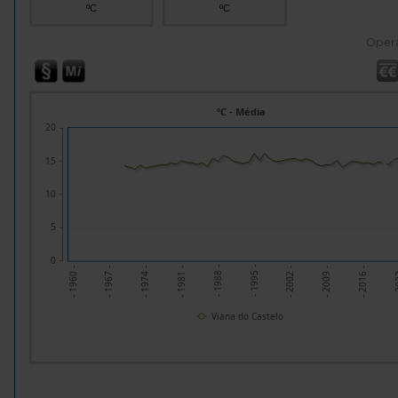
ºC
ºC
Oper
ºC - Média
20
15
10
5
0
- 2002 -
- 1967 -
- 2009 -
- 1974 -
- 2016 -
- 1981 -
- 2
- 1988 -
- 1995 -
- 1960 -
Viana do Castelo