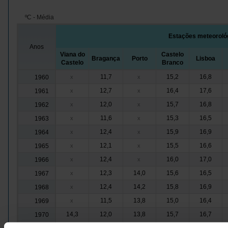
ºC - Média
Estações meteoroló
Anos
Viana do
Castelo
Bragança
Porto
Lisboa
Castelo
Branco
11,7
15,2
16,8
1960
x
x
12,7
16,4
17,6
1961
x
x
12,0
15,7
16,8
1962
x
x
11,6
15,3
16,5
1963
x
x
12,4
15,9
16,9
1964
x
x
12,1
15,5
16,6
1965
x
x
12,4
16,0
17,0
1966
x
x
12,3
14,0
15,6
16,5
1967
x
12,4
14,2
15,8
16,9
1968
x
11,5
13,8
15,0
16,4
1969
x
14,3
12,0
13,8
15,7
16,7
1970