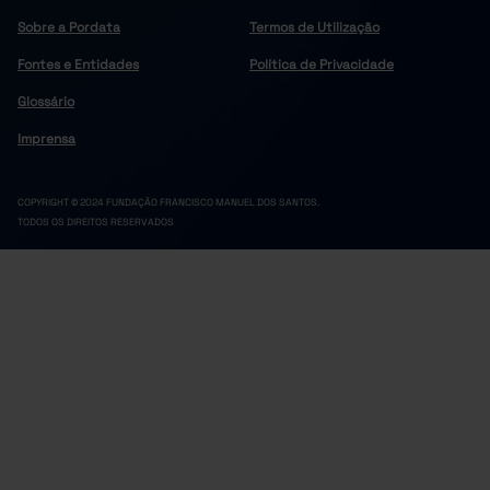
14,5
13,3
15,3
16,4
17,8
2021
Sobre a Pordata
Termos de Utilização
15,3
14,6
16,0
17,4
18,5
2022
Fontes e Entidades
Política de Privacidade
15,5
13,9
16,3
17,2
18,3
2023
15,4
14,0
16,2
17,3
18,0
2024
Glossário
15,2
14,1
16,1
17,2
18,6
2025
Imprensa
COPYRIGHT © 2024 FUNDAÇÃO FRANCISCO MANUEL DOS SANTOS.
TODOS OS DIREITOS RESERVADOS