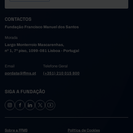
15,4
12,7
15,2
16,1
17,5
2005
15,1
13,3
15,9
16,5
18,0
2006
CONTACTOS
14,6
12,3
15,2
15,6
17,3
2007
Fundação Francisco Manuel dos Santos
14,3
12,4
15,0
15,5
17,3
2008
Morada
14,5
13,8
15,2
16,6
18,1
2009
Largo Monterroio Mascarenhas,
14,5
12,5
15,4
16,0
17,7
2010
nº 1, 7º piso, 1099-081 Lisboa - Portugal
15,1
13,3
15,9
16,7
18,2
2011
14,1
12,6
14,9
15,9
17,5
2012
Email
Telefone Geral
14,6
12,7
15,8
16,0
17,3
2013
pordata@ffms.pt
(+351) 210 015 800
15,0
13,2
16,2
17,6
2014
x
14,9
13,3
15,6
16,9
18,1
2015
SIGA A FUNDAÇÃO
14,7
13,1
15,5
16,6
18,1
2016
14,8
14,0
16,5
17,4
18,3
2017
14,5
13,1
15,6
16,2
17,8
2018
14,9
13,2
15,3
16,6
18,1
2019
13,9
15,9
16,9
18,0
2020
x
Sobre a FFMS
Política de Cookies