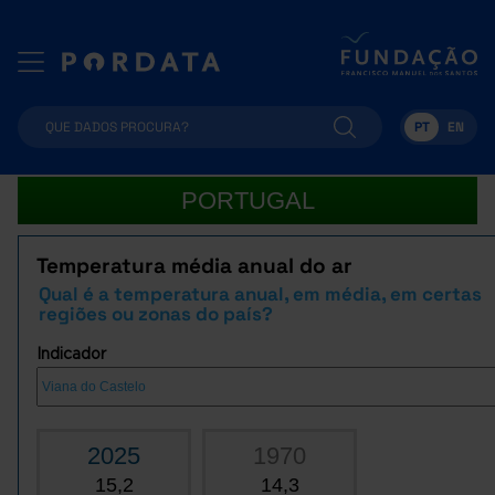
PT
EN
PORTUGAL
Temperatura média anual do ar
Qual é a temperatura anual, em média, em certas
regiões ou zonas do país?
Indicador
2025
1970
15,2
14,3