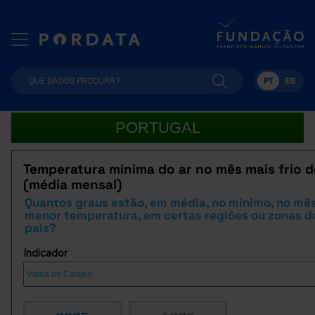
PT
EN
PORTUGAL
Temperatura mínima do ar no mês mais frio 
(média mensal)
Quantos graus estão, em média, no mínimo, no mê
menor temperatura, em certas regiões ou zonas d
país?
Indicador