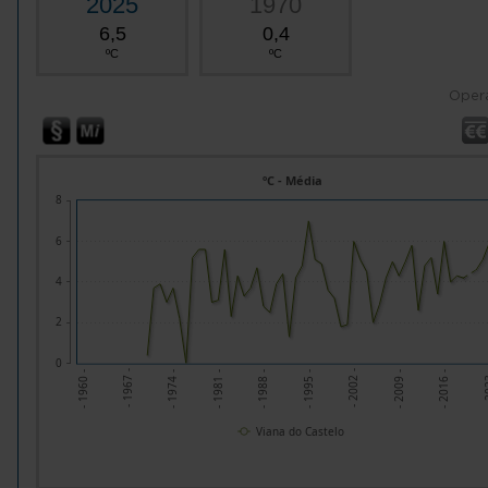
2025
1970
6,5
0,4
ºC
ºC
Oper
ºC - Média
8
6
4
2
0
- 1974 -
- 1988 -
- 2002 -
- 2016 -
- 1967 -
- 1981 -
- 1995 -
- 2009 -
- 2
- 1960 -
Viana do Castelo