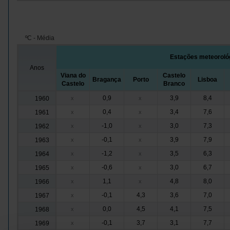
ºC - Média
Estações meteoroló
Anos
Viana do
Castelo
Bragança
Porto
Lisboa
Castelo
Branco
0,9
3,9
8,4
1960
x
x
0,4
3,4
7,6
1961
x
x
-1,0
3,0
7,3
1962
x
x
-0,1
3,9
7,9
1963
x
x
-1,2
3,5
6,3
1964
x
x
-0,6
3,0
6,7
1965
x
x
1,1
4,8
8,0
1966
x
x
-0,1
4,3
3,6
7,0
1967
x
0,0
4,5
4,1
7,5
1968
x
-0,1
3,7
3,1
7,7
1969
x