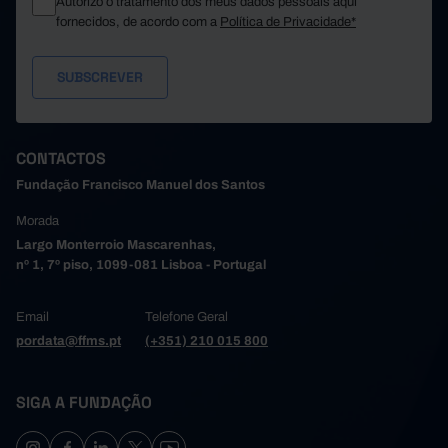
Autorizo o tratamento dos meus dados pessoais aqui
fornecidos, de acordo com a
Política de Privacidade*
CONTACTOS
Fundação Francisco Manuel dos Santos
Morada
Largo Monterroio Mascarenhas,
nº 1, 7º piso, 1099-081 Lisboa - Portugal
Email
Telefone Geral
pordata@ffms.pt
(+351) 210 015 800
SIGA A FUNDAÇÃO