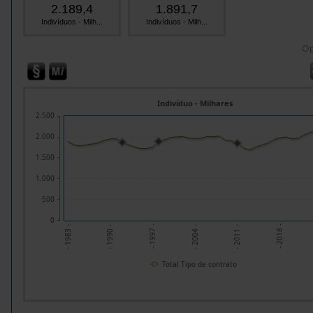
2.189,4
1.891,7
Indivíduos - Milh...
Indivíduos - Milh...
O
Indivíduo - Milhares
2.500
2.000
1.500
1.000
500
0
- 1997 -
- 2018 -
- 1990 -
- 2011 -
- 1983 -
- 2004 -
Total Tipo de contrato