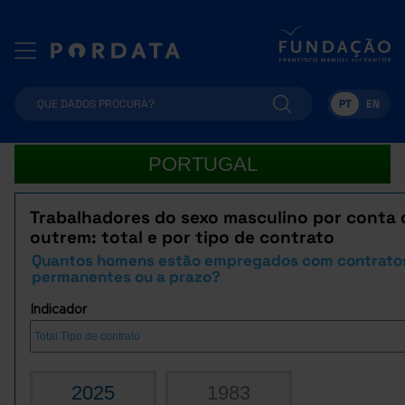
PT
EN
PORTUGAL
Trabalhadores do sexo masculino por conta 
outrem: total e por tipo de contrato
Quantos homens estão empregados com contrato
permanentes ou a prazo?
Indicador
2025
1983