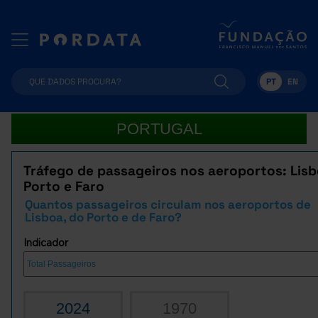
PT
EN
PORTUGAL
Tráfego de passageiros nos aeroportos: Lisb
Porto e Faro
Quantos passageiros circulam nos aeroportos de
Lisboa, do Porto e de Faro?
Indicador
2024
1970