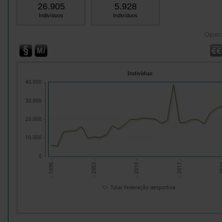
26.905
5.928
Indivíduos
Indivíduos
Oper
Indivíduo
40.000
30.000
20.000
10.000
0
- 2017 -
- 2003 -
- 2
- 2010 -
- 1996 -
Total Federação desportiva