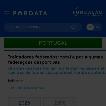
PT
EN
PORTUGAL
Treinadores federados: total e por algumas
federações desportivas
Quantas pessoas treinam e orientam equipas e atl
como os de futebol, basquetebol, karate ou atlet
Indicador
2025
1996