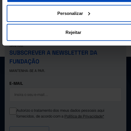
26.044
1.934
353
1.624
14
2023
27.417
1.370
198
1.792
15
2024
Personalizar
26.905
1.143
284
1.836
17
2025
Rejeitar
A PORDATA É UM PROJETO DA FUNDAÇÃO FRANCISCO MANUEL DOS
SANTOS.
SUBSCREVER A NEWSLETTER DA
FUNDAÇÃO
MANTENHA-SE A PAR.
E-MAIL
Autorizo o tratamento dos meus dados pessoais aqui
fornecidos, de acordo com a
Política de Privacidade*