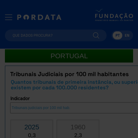
PT
EN
PORTUGAL
Tribunais Judiciais por 100 mil habitantes
Quantos tribunais de primeira instância, ou superi
existem por cada 100.000 residentes?
Indicador
2025
1960
0,3
2,3