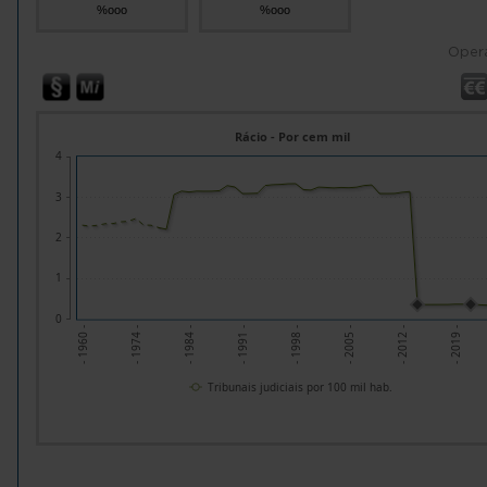
%ooo
%ooo
Oper
Rácio - Por cem mil
4
3
2
1
0
- 1960 -
- 1974 -
- 1984 -
- 1991 -
- 1998 -
- 2005 -
- 2012 -
- 2019 -
Tribunais judiciais por 100 mil hab.