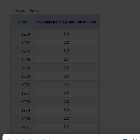
Rácio - Por cem mil
Anos
Tribunais judiciais por 100 mil hab.
2,3
1960
2,3
1962
2,3
1964
2,4
1966
2,4
1968
2,4
1970
2,4
1972
2,5
1974
2,3
1976
2,3
1978
2,3
1980
2,2
1981
3,1
1982