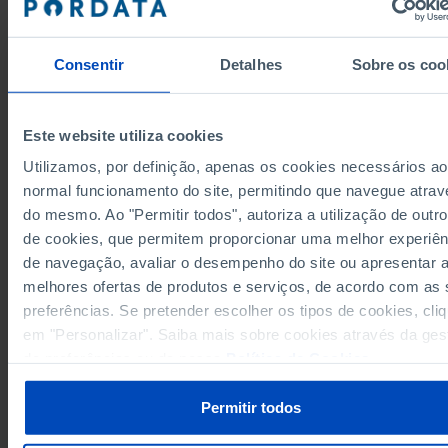
3,2
1983
3,1
1984
Consentir
Detalhes
Sobre os coo
3,2
1985
3,1
1986
3,2
1987
Este website utiliza cookies
3,2
1988
Utilizamos, por definição, apenas os cookies necessários ao
Fontes/Entidades: INE, DGPJ/MJ, PORDATA
3,3
1989
Última actualização: 2026-08-05
normal funcionamento do site, permitindo que navegue atrav
Os valores apresentados entre 2021 e 2024 foram revistos pelo INE no âmbito 
3,3
1990
revisão das Estimativas da População Residente, divulgada pela entidade a
do mesmo. Ao "Permitir todos", autoriza a utilização de outro
22/06/2026.
3,1
1991
de cookies, que permitem proporcionar uma melhor experiên
3,1
1992
de navegação, avaliar o desempenho do site ou apresentar 
3,1
1993
melhores ofertas de produtos e serviços, de acordo com as
preferências. Se pretender escolher os tipos de cookies, cli
3,3
1994
em "Personalizar". Saiba mais sobre cookies através da ges
RELACIONADOS
3,3
1995
de preferências ou da nossa
Política de Cookies
.
3,3
1996
Tribunais Judiciais em Portugal
3,3
1997
População média anual residente: total e por sexo em Portugal
Permitir todos
3,3
1998
3,2
1999