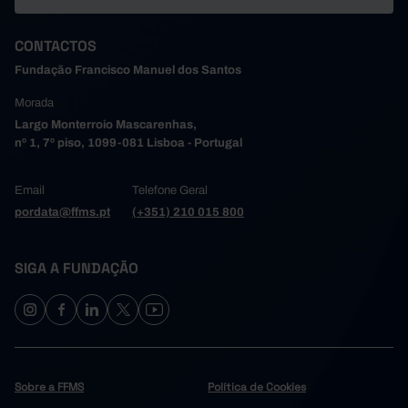
0,4
2016
0,4
2017
CONTACTOS
0,4
2018
Fundação Francisco Manuel dos Santos
0,4
2019
Morada
0,4
2020
Largo Monterroio Mascarenhas,
0,4
2021
┴
nº 1, 7º piso, 1099-081 Lisboa - Portugal
0,4
2022
0,3
2023
Email
Telefone Geral
0,3
2024
pordata@ffms.pt
(+351) 210 015 800
0,3
2025
SIGA A FUNDAÇÃO
Sobre a FFMS
Política de Cookies