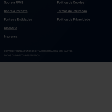
Sobre a FFMS
Política de Cookies
538.184
514.710
612.789
2025
Pro
Pro
Pro
Sobre a Pordata
Termos de Utilização
Fontes e Entidades
Política de Privacidade
Glossário
Imprensa
COPYRIGHT © 2024 FUNDAÇÃO FRANCISCO MANUEL DOS SANTOS.
TODOS OS DIREITOS RESERVADOS