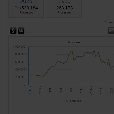
2025
1960
538.184
263.173
Pro
Processos
Processos
Oper
Processo
1.000.000
800.000
600.000
400.000
200.000
0
- 1972 -
- 1979 -
- 1986 -
- 1993 -
- 2000 -
- 2007 -
- 2014 -
- 2021 -
- 1960 -
Entrados