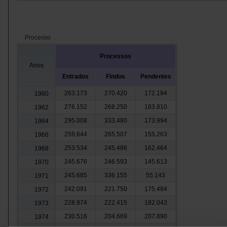
Processo
Processos
Anos
Entrados
Findos
Pendentes
263.173
270.420
172.194
1960
276.152
268.250
183.810
1962
295.008
333.480
173.994
1964
259.644
265.507
155.263
1966
253.534
245.486
162.464
1968
245.676
246.593
145.613
1970
245.685
336.155
55.143
1971
242.091
221.750
175.484
1972
228.974
222.415
182.043
1973
230.516
204.669
207.890
1974