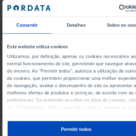
271.324
194.133
285.081
1975
304.353
271.038
326.007
1976
373.673
320.957
378.723
1977
Consentir
Detalhes
Sobre os coo
417.343
356.704
439.362
1978
448.656
367.852
523.555
1979
487.491
382.712
625.334
1980
Este website utiliza cookies
489.658
471.522
643.465
1981
Utilizamos, por definição, apenas os cookies necessários ao
505.152
497.902
704.620
1982
normal funcionamento do site, permitindo que navegue atrav
569.734
508.195
782.011
1983
do mesmo. Ao "Permitir todos", autoriza a utilização de outro
Fontes/Entidades: DGPJ/MJ, PORDATA
622.476
488.842
916.904
1984
Última actualização: 2026-05-05
de cookies, que permitem proporcionar uma melhor experiên
633.859
555.185
932.125
1985
de navegação, avaliar o desempenho do site ou apresentar 
583.116
834.449
649.996
melhores ofertas de produtos e serviços, de acordo com as
1986
preferências. Se pretender escolher os tipos de cookies, cli
611.527
570.403
691.725
1987
em "Personalizar". Saiba mais sobre cookies através da ges
561.590
579.346
681.969
1988
RELACIONADOS
de preferências ou da nossa
Política de Cookies
.
607.470
607.308
677.900
1989
Tribunais Judiciais: processos entrados e findos por mil habitantes em Po
609.827
594.103
682.946
1990
Permitir todos
Condenados por mil habitantes em Portugal
723.263
709.781
641.354
1991