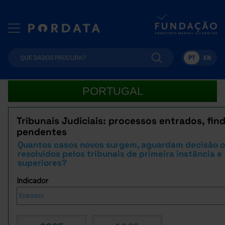
PT
EN
PORTUGAL
Tribunais Judiciais: processos entrados, fin
pendentes
Quantos casos novos surgem, aguardam decisão o
resolvidos pelos tribunais de primeira instância e
superiores?
Indicador