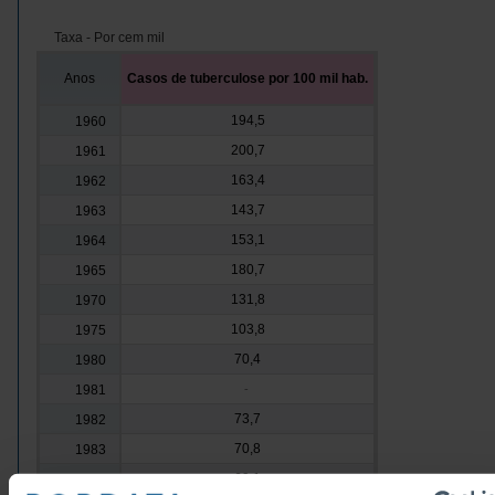
Taxa - Por cem mil
Anos
Casos de tuberculose por 100 mil hab.
194,5
1960
200,7
1961
163,4
1962
143,7
1963
153,1
1964
180,7
1965
131,8
1970
103,8
1975
70,4
1980
1981
-
73,7
1982
70,8
1983
69,1
1984