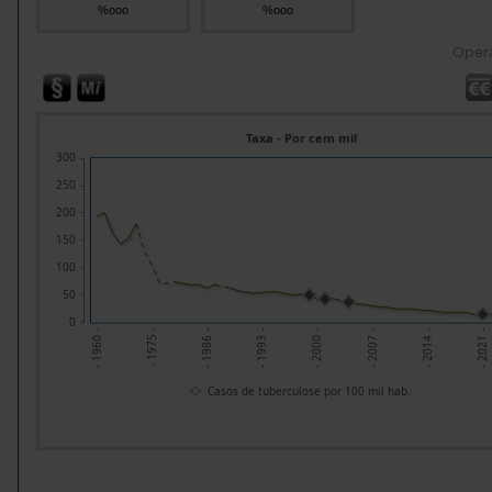
%ooo
%ooo
Oper
Taxa - Por cem mil
300
250
200
150
100
50
0
- 1986 -
- 2000 -
- 2014 -
- 1975 -
- 1993 -
- 2007 -
- 2021 -
- 1960 -
Casos de tuberculose por 100 mil hab.