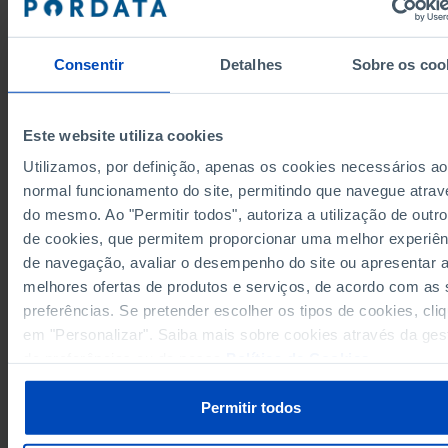
68,7
1985
63,0
1986
Consentir
Detalhes
Sobre os coo
68,8
1987
1988
-
63,1
1989
Este website utiliza cookies
57,6
1990
Utilizamos, por definição, apenas os cookies necessários ao
Fontes/Entidades: INE | DGS/MS, INE, PORDATA
55,2
1991
Última actualização: 2026-08-05
normal funcionamento do site, permitindo que navegue atrav
Os valores apresentados entre 2021 e 2024 foram revistos pelo INE no âmbito 
53,3
1992
revisão das Estimativas da População Residente, divulgada pela entidade a
do mesmo. Ao "Permitir todos", autoriza a utilização de outro
22/06/2026.
54,7
1993
de cookies, que permitem proporcionar uma melhor experiên
56,2
1994
de navegação, avaliar o desempenho do site ou apresentar 
55,6
1995
melhores ofertas de produtos e serviços, de acordo com as
preferências. Se pretender escolher os tipos de cookies, cli
52,1
1996
em "Personalizar". Saiba mais sobre cookies através da ges
RELACIONADOS
50,6
1997
de preferências ou da nossa
Política de Cookies
.
51,8
1998
Tuberculose: novos casos e retratamentos em Portugal
50,0
1999
┴
População média anual residente: total e por sexo em Portugal
Permitir todos
42,8
2000
42,6
2001
┴