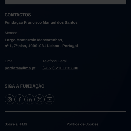
18,6
2018
18,4
2019
CONTACTOS
14,6
2020
Fundação Francisco Manuel dos Santos
14,6
2021
┴
Morada
14,6
2022
Largo Monterroio Mascarenhas,
14,7
2023
nº 1, 7º piso, 1099-081 Lisboa - Portugal
13,6
2024
Email
Telefone Geral
pordata@ffms.pt
(+351) 210 015 800
SIGA A FUNDAÇÃO
Sobre a FFMS
Política de Cookies