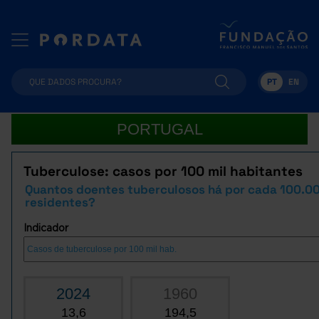
PT
EN
PORTUGAL
Tuberculose: casos por 100 mil habitantes
Quantos doentes tuberculosos há por cada 100.0
residentes?
Indicador
2024
1960
13,6
194,5