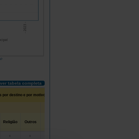
- 2023 -
ncipal
do
ver tabela completa
 por destino e por motivo principal
Estrangeiro
Lazer,
Visita a
Negócios ou
Religião
Outros
Total
recreio e
Familiares e
Profissional
férias
Amigos
1.175,6
755,9
199,4
220,3
x
x