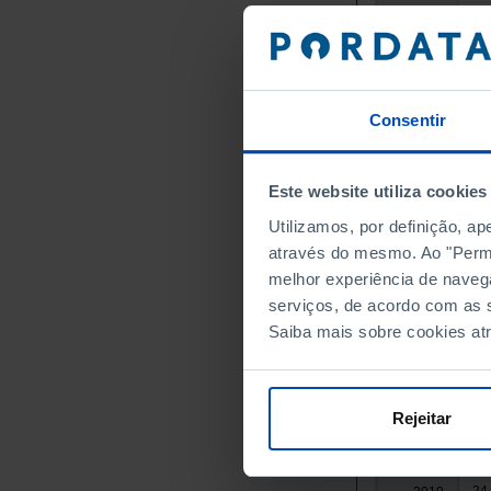
9.
2003
12
2004
12
2005
11
2006
Consentir
10
2007
┴
10
2008
Este website utiliza cookies
18
2009
┴
Utilizamos, por definição, a
15
2010
através do mesmo. Ao "Permit
15
2011
melhor experiência de naveg
17
2012
serviços, de acordo com as s
17
2013
Saiba mais sobre cookies at
17
2014
19
2015
20
2016
Rejeitar
21
2017
22
2018