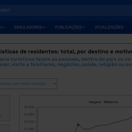
S
SIMULADORES
PUBLICAÇÕES
ATUALIZAÇÕES
ísticas de residentes: total, por destino e motiv
ens turísticas fazem as pessoas, dentro do país ou no 
zer, visita a familiares, negócios, saúde, religião ou o
Viagem - Milhares
30.000
25.000
...
20.000
15.000