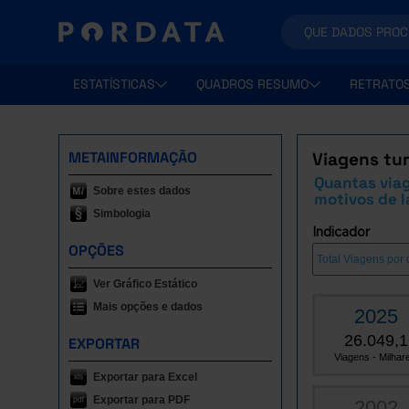
ESTATÍSTICAS
QUADROS RESUMO
RETRATO
METAINFORMAÇÃO
Viagens tur
Quantas viag
Sobre estes dados
motivos de la
Simbologia
Indicador
OPÇÕES
Ver Gráfico Estático
Mais opções e dados
2025
26.049,1
EXPORTAR
Viagens - Milhare
Exportar para Excel
Exportar para PDF
2002