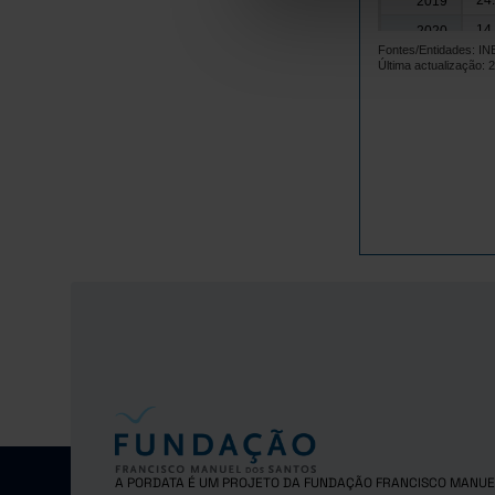
24
2019
14
2020
Fontes/Entidades: I
17
2021
Última actualização: 
22
2022
23
2023
22
2024
26
2025
A PORDATA É UM PROJETO DA FUNDAÇÃO FRANCISCO MANUE