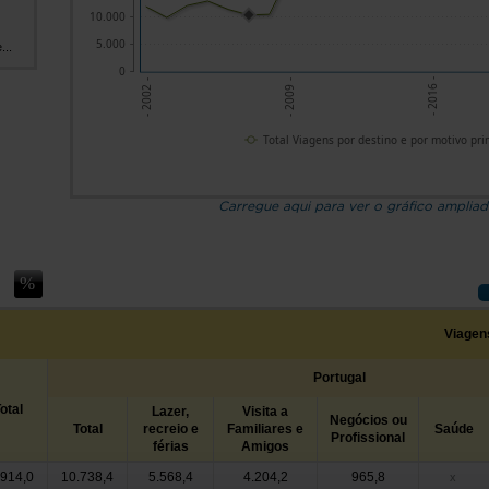
10.000
5.000
...
0
- 2016 -
- 2009 -
- 2002 -
Total Viagens por destino e por motivo pri
Carregue aqui para ver o gráfico amplia
Viagens
Portugal
otal
Lazer,
Visita a
Negócios ou
Total
recreio e
Familiares e
Saúde
Profissional
férias
Amigos
.914,0
10.738,4
5.568,4
4.204,2
965,8
x