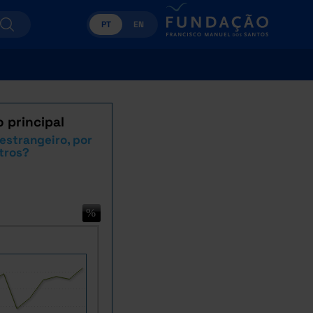
PT
EN
o principal
estrangeiro, por
utros?