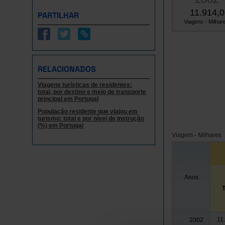
11.914,0
PARTILHAR
Viagens - Milhare
RELACIONADOS
Viagens turísticas de residentes:
total, por destino e meio de transporte
principal em Portugal
População residente que viajou em
turismo: total e por nível de instrução
(%) em Portugal
Viagem - Milhares
Anos
T
11
2002