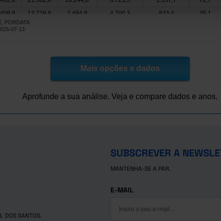
.462,8
21.362,6
10.244,8
8.723,5
1.357,7
72,7
.409,8
13.729,8
7.494,8
4.700,3
833,4
35,1
NE, PORDATA
.518,4
16.506,2
8.699,6
6.156,4
809,9
35,5
2026-07-13
.626,6
19.969,4
9.656,3
8.104,3
1.226,9
33,5
.667,9
20.439,8
9.652,0
8.529,6
1.260,6
44,4
.901,3
19.471,6
9.242,4
8.095,9
1.068,3
82,3
Mais opções e dados
.049,1
22.191,6
10.385,6
9.159,5
1.396,7
49,1
Aprofunde a sua análise. Veja e compare dados e anos.
SUBSCREVER A NEWSLE
MANTENHA-SE A PAR.
E-MAIL
L DOS SANTOS.