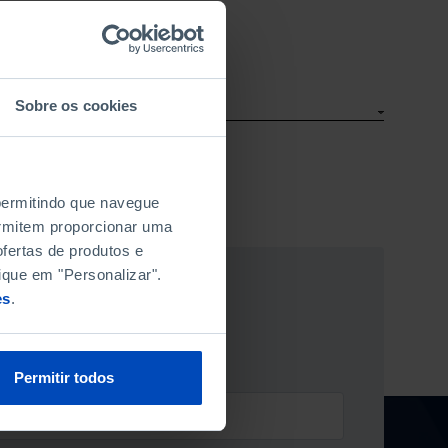
Sobre os cookies
 permitindo que navegue
permitem proporcionar uma
fertas de produtos e
ique em "Personalizar".
TTER DA FUNDAÇÃO
es
.
Permitir todos