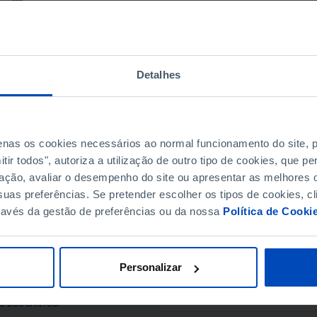
Detalhes
penas os cookies necessários ao normal funcionamento do site,
ir todos", autoriza a utilização de outro tipo de cookies, que 
ação, avaliar o desempenho do site ou apresentar as melhores o
uas preferências. Se pretender escolher os tipos de cookies, cl
SUBSCREVER A NEWSLE
ravés da gestão de preferências ou da nossa
Política de Cooki
MANTENHA-SE A PAR.
E-MAIL
Personalizar
L DOS SANTOS.