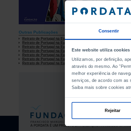
Consentir
Outras Publicações
Retrato de Portugal na Europa 2020
Retrato de Portugal na Europa 2019
Retrato de Portugal na Europa 2017
Este website utiliza cookies
Retrato de Portugal na Europa 2016
Retrato de Portugal na Europa 2015
Utilizamos, por definição, a
Retrato de Portugal na Europa 2014
Retrato de Portugal na Europa 2011
através do mesmo. Ao "Permit
melhor experiência de naveg
serviços, de acordo com as s
Saiba mais sobre cookies at
Rejeitar
A PORDATA É UM PROJETO DA FUNDAÇÃO FRANCISCO MANUE