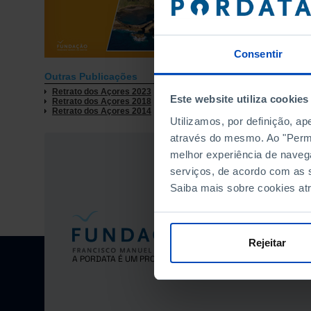
Consentir
Outras Publicações
Retrato dos Açores 2023
Este website utiliza cookies
Retrato dos Açores 2018
Retrato dos Açores 2014
Utilizamos, por definição, a
através do mesmo. Ao "Permit
melhor experiência de naveg
serviços, de acordo com as s
Saiba mais sobre cookies at
Rejeitar
A PORDATA É UM PROJETO DA FUNDAÇÃO FRANCISCO MANUE