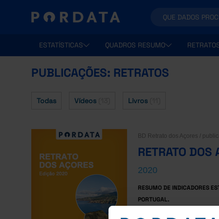
ESTATÍSTICAS
QUADROS RESUMO
RETRATO
PUBLICAÇÕES: RETRATOS
Todas
Vídeos
(13)
Livros
(11)
BD Retrato dos Açores / publi
RETRATO DOS 
2020
RESUMO DE INDICADORES ES
PORTUGAL.