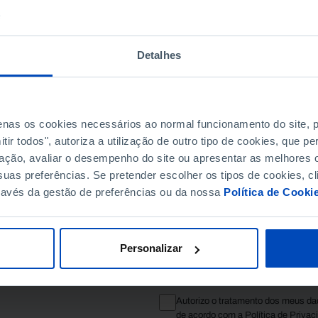
Detalhes
penas os cookies necessários ao normal funcionamento do site,
ir todos", autoriza a utilização de outro tipo de cookies, que 
ação, avaliar o desempenho do site ou apresentar as melhores o
SUBSCREVER A NEWSLE
uas preferências. Se pretender escolher os tipos de cookies, cl
ravés da gestão de preferências ou da nossa
Política de Cooki
MANTENHA-SE A PAR.
E-MAIL
Personalizar
L DOS SANTOS.
Autorizo o tratamento dos meus da
de acordo com a
Política de Privac