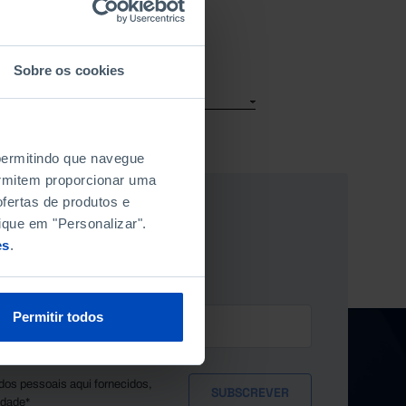
Sobre os cookies
 permitindo que navegue
permitem proporcionar uma
fertas de produtos e
TTER DA FUNDAÇÃO
ique em "Personalizar".
es
.
Permitir todos
dos pessoais aqui fornecidos,
idade*