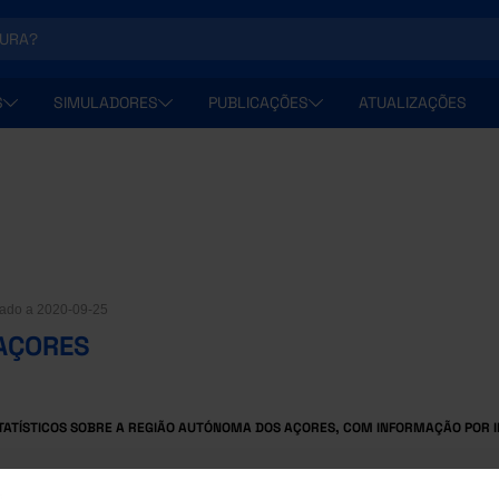
S
SIMULADORES
PUBLICAÇÕES
ATUALIZAÇÕES
cado a 2020-09-25
AÇORES
TATÍSTICOS SOBRE A REGIÃO AUTÓNOMA DOS AÇORES, COM INFORMAÇÃO POR IL