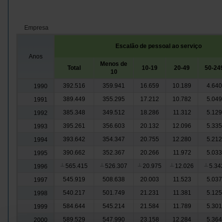
Empresa
Escalão de pessoal ao serviço
Anos
Menos de
Total
10-19
20-49
50-24
10
392.516
359.941
16.659
10.189
4.640
1990
389.449
355.295
17.212
10.782
5.049
1991
385.348
349.512
18.286
11.312
5.129
1992
395.261
356.603
20.132
12.096
5.335
1993
393.642
354.347
20.755
12.280
5.212
1994
390.662
352.367
20.266
11.972
5.033
1995
565.415
526.307
20.975
12.026
5.34
1996
┴
┴
┴
┴
┴
545.919
508.638
20.003
11.523
5.037
1997
540.217
501.749
21.231
11.381
5.125
1998
584.644
545.214
21.584
11.789
5.301
1999
589.529
547.990
23.158
12.284
5.364
2000