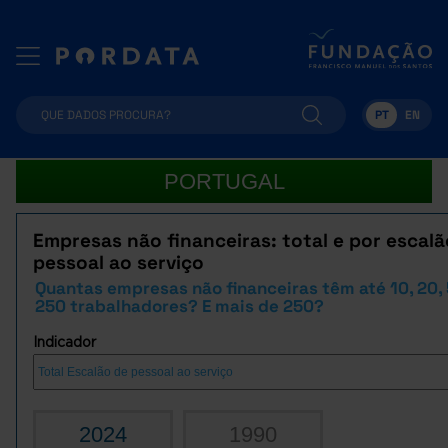
PT
EN
PORTUGAL
Empresas não financeiras: total e por escalã
pessoal ao serviço
Quantas empresas não financeiras têm até 10, 20,
250 trabalhadores? E mais de 250?
Indicador
2024
1990