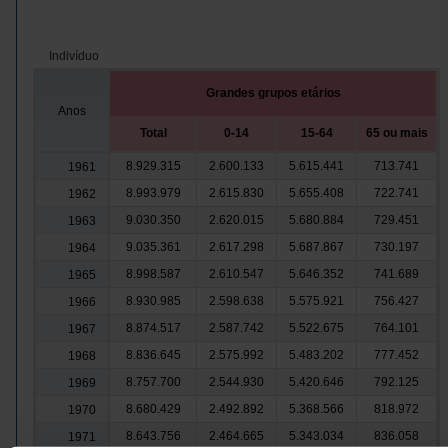
Indivíduo
Grandes grupos etários
Anos
Total
0-14
15-64
65 ou mais
8.929.315
2.600.133
5.615.441
713.741
1961
8.993.979
2.615.830
5.655.408
722.741
1962
9.030.350
2.620.015
5.680.884
729.451
1963
9.035.361
2.617.298
5.687.867
730.197
1964
8.998.587
2.610.547
5.646.352
741.689
1965
8.930.985
2.598.638
5.575.921
756.427
1966
8.874.517
2.587.742
5.522.675
764.101
1967
8.836.645
2.575.992
5.483.202
777.452
1968
8.757.700
2.544.930
5.420.646
792.125
1969
8.680.429
2.492.892
5.368.566
818.972
1970
8.643.756
2.464.665
5.343.034
836.058
1971