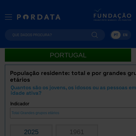
PT
EN
PORTUGAL
População residente: total e por grandes gr
etários
Quantos são os jovens, os idosos ou as pessoas e
idade ativa?
Indicador
2025
1961