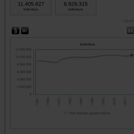
11.405.627
8.929.315
Indivíduos
Indivíduos
Oper
Indivíduo
12.000.000
10.000.000
8.000.000
6.000.000
4.000.000
2.000.000
0
- 1961 -
- 1968 -
- 1982 -
- 1989 -
- 1996 -
- 2010 -
- 2017 -
- 1975 -
- 2003 -
Total Grandes grupos etários