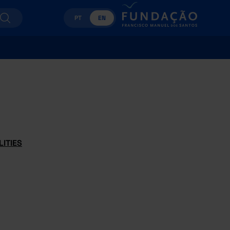
PT
EN
ITIES