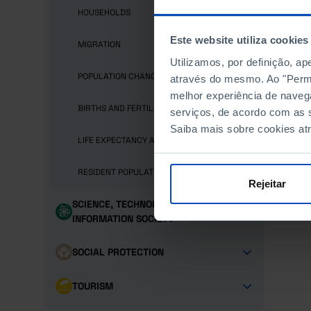
HOUSEHOLDS
Este website utiliza cookies
MIGRATION
Utilizamos, por definição, a
POPULATION CHANGE
através do mesmo. Ao "Permit
melhor experiência de naveg
BIRTHS AND FERTILITY
serviços, de acordo com as s
Saiba mais sobre cookies at
LIFE EXPECTANCY AND DEATHS
RESIDENT POPULATION
Rejeitar
SCIENCE, TECHNOLOGY AND
INFORMATION SOCIETY
SOCIAL PROTECTION
TOURISM