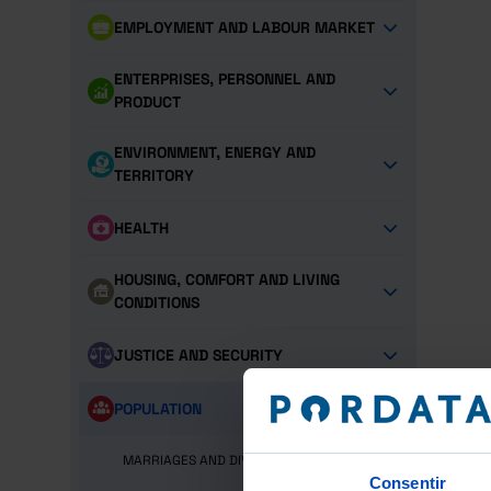
EMPLOYMENT AND LABOUR MARKET
ENTERPRISES, PERSONNEL AND
PRODUCT
ENVIRONMENT, ENERGY AND
TERRITORY
HEALTH
HOUSING, COMFORT AND LIVING
CONDITIONS
JUSTICE AND SECURITY
POPULATION
MARRIAGES AND DIVORCES
Consentir