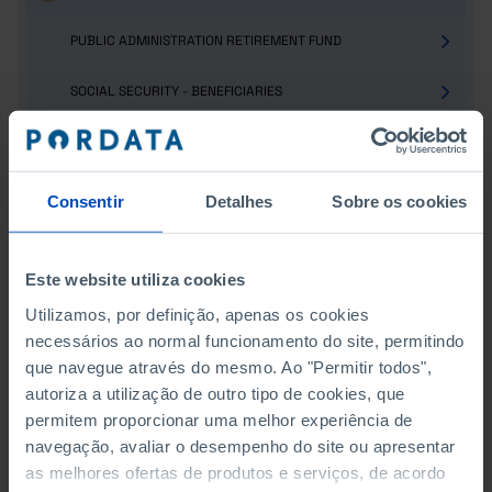
PUBLIC ADMINISTRATION RETIREMENT FUND
SOCIAL SECURITY - BENEFICIARIES
SOCIAL SECURITY - CONTRIBUTORS
SOCIAL SECURITY - PENSIONERS
Consentir
Detalhes
Sobre os cookies
TOURISM
Este website utiliza cookies
Utilizamos, por definição, apenas os cookies
necessários ao normal funcionamento do site, permitindo
SOCIAL SECURITY - CONTRIBUTORS
que navegue através do mesmo. Ao "Permitir todos",
ACTIVE BENEFICIARIES
autoriza a utilização de outro tipo de cookies, que
permitem proporcionar uma melhor experiência de
ACTIVE BENEFICIARIES AS A % OF RESIDENT
navegação, avaliar o desempenho do site ou apresentar
POPULATION
as melhores ofertas de produtos e serviços, de acordo