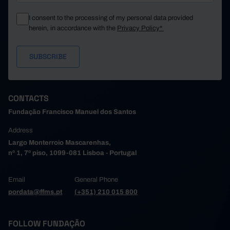
I consent to the processing of my personal data provided
herein, in accordance with the
Privacy Policy*
CONTACTS
Fundação Francisco Manuel dos Santos
Address
Largo Monterroio Mascarenhas,
nº 1, 7º piso, 1099-081 Lisboa - Portugal
Email
General Phone
pordata@ffms.pt
(+351) 210 015 800
FOLLOW FUNDAÇÃO