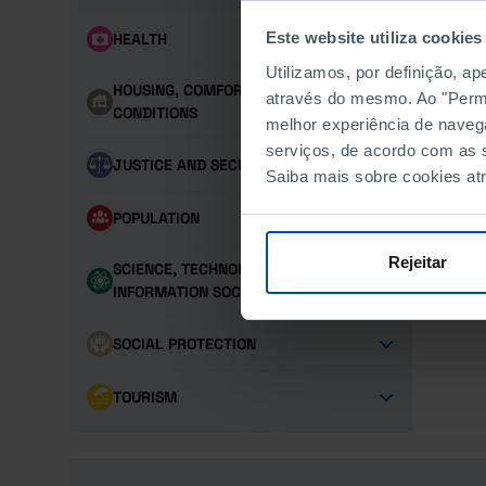
Este website utiliza cookies
HEALTH
Utilizamos, por definição, a
HOUSING, COMFORT AND LIVING
através do mesmo. Ao "Permit
CONDITIONS
melhor experiência de naveg
serviços, de acordo com as s
JUSTICE AND SECURITY
Saiba mais sobre cookies at
POPULATION
Rejeitar
SCIENCE, TECHNOLOGY AND
INFORMATION SOCIETY
SOCIAL PROTECTION
TOURISM