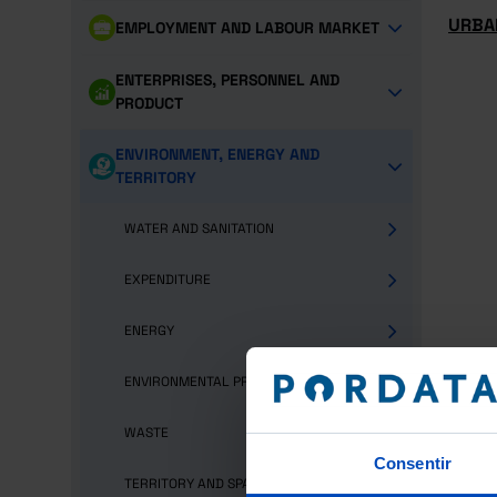
URBA
EMPLOYMENT AND LABOUR MARKET
ENTERPRISES, PERSONNEL AND
PRODUCT
ENVIRONMENT, ENERGY AND
TERRITORY
WATER AND SANITATION
EXPENDITURE
ENERGY
ENVIRONMENTAL PROTECTION
WASTE
Consentir
TERRITORY AND SPATIAL PLANNING