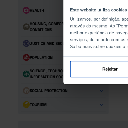
Este website utiliza cookies
HEALTH
Utilizamos, por definição, a
HOUSING, COMFORT AND LIVING
através do mesmo. Ao "Permit
CONDITIONS
melhor experiência de naveg
serviços, de acordo com as s
JUSTICE AND SECURITY
Saiba mais sobre cookies at
POPULATION
Rejeitar
SCIENCE, TECHNOLOGY AND
INFORMATION SOCIETY
SOCIAL PROTECTION
TOURISM