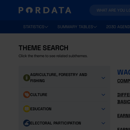
STATISTICS
SUMMARY TABLES
2030 AGEND
THEME SEARCH
Click the theme to see related subthemes.
WA
AGRICULTURE, FORESTRY AND
COMP
FISHING
DIFF
CULTURE
BASI
EDUCATION
EARNI
ELECTORAL PARTICIPATION
EARNI