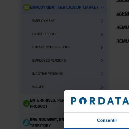
EMPLOYMENT AND LABOUR MARKET
EARN
EMPLOYMENT
REMU
LABOUR FORCE
REMU
UNEMPLOYED PERSONS
EMPLOYED PERSONS
INACTIVE PERSONS
WAGES
ENTERPRISES, PERSONNEL AND
PRODUCT
ENVIRONMENT, ENERGY AND
Consentir
TERRITORY