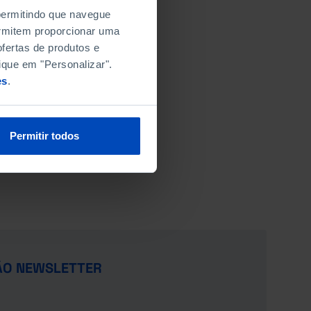
 permitindo que navegue
permitem proporcionar uma
fertas de produtos e
ique em "Personalizar".
es
.
Permitir todos
ÃO NEWSLETTER