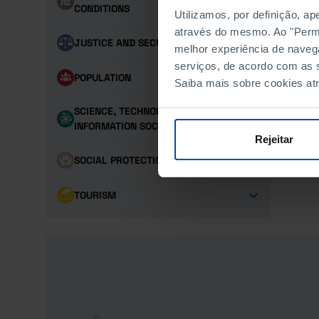
CONDITIONS
Utilizamos, por definição, a
através do mesmo. Ao "Permit
JUSTICE AND SECURITY
melhor experiência de naveg
serviços, de acordo com as s
POPULATION
Saiba mais sobre cookies at
SCIENCE, TECHNOLOGY AND
INFORMATION SOCIETY
Rejeitar
SOCIAL PROTECTION
TOURISM