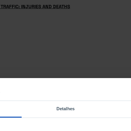
TRAFFIC: INJURIES AND DEATHS
Detalhes