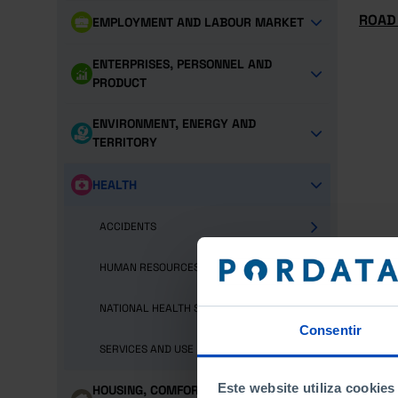
ROAD 
EMPLOYMENT AND LABOUR MARKET
ENTERPRISES, PERSONNEL AND
PRODUCT
ENVIRONMENT, ENERGY AND
TERRITORY
HEALTH
ACCIDENTS
HUMAN RESOURCES
NATIONAL HEALTH SERVICE (NHS)
Consentir
SERVICES AND USE
Este website utiliza cookies
HOUSING, COMFORT AND LIVING