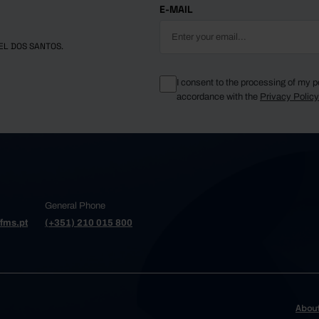
E-MAIL
EL DOS SANTOS.
I consent to the processing of my p
accordance with the
Privacy Polic
General Phone
fms.pt
(+351) 210 015 800
Abou