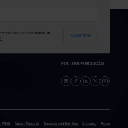
ersonal data provided herein, in
y*
FOLLOW FUNDAÇÃO
t FFMS
About Pordata
Sources and Entities
Glossary
Press