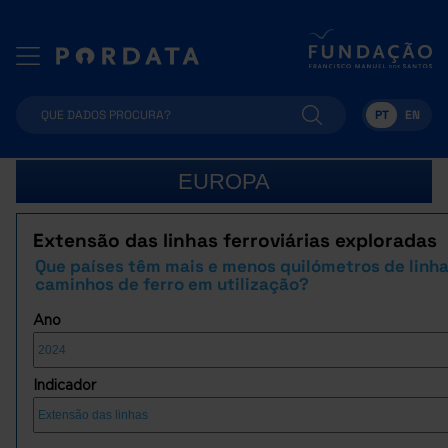
PT
EN
EUROPA
Extensão das linhas ferroviárias exploradas
Que países têm mais e menos quilómetros de linh
caminhos de ferro em utilização?
Ano
Indicador