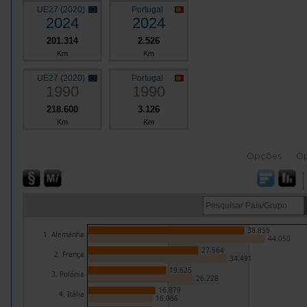
UE27 (2020)
Portugal
2024
2024
201.314
2.526
Km
Km
UE27 (2020)
Portugal
1990
1990
218.600
3.126
Km
Km
Opções
O
38.855
1. Alemanha
44.050
27.564
2. França
34.491
19.625
3. Polónia
26.228
16.879
4. Itália
16.066