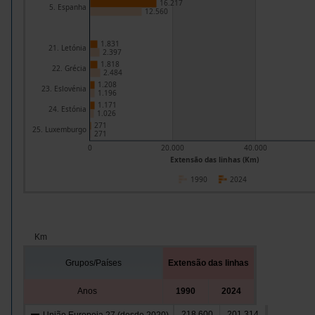
16.217
5. Espanha
12.560
1.831
21. Letónia
2.397
1.818
22. Grécia
2.484
1.208
23. Eslovénia
1.196
1.171
24. Estónia
1.026
271
25. Luxemburgo
271
0
20.000
40.000
Extensão das linhas (Km)
1990
2024
Km
Grupos/Países
Extensão das linhas
Anos
1990
2024
218.600
201.314