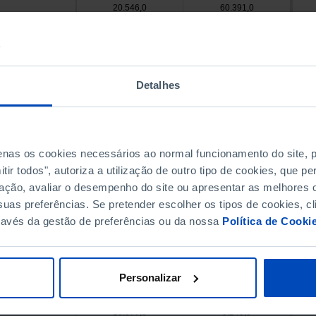
20.546,0
60.391,0
1.998,0
1.633,0
4.015,0
7.333,0
124,0
x
12,0
Detalhes
x
195,0
x
3.606,0
3.017,0
16,0
217,0
penas os cookies necessários ao normal funcionamento do site,
469,0
x
ir todos", autoriza a utilização de outro tipo de cookies, que 
41.721,0
14.846,0
ação, avaliar o desempenho do site ou apresentar as melhores o
2,0
306,0
uas preferências. Se pretender escolher os tipos de cookies, cl
1.821,0
1.804,0
ravés da gestão de preferências ou da nossa
Política de Cooki
8.761,0
15.005,0
358,0
423,0
481,0
x
Personalizar
1.279,0
2.427,0
18.577,0
9.249,0