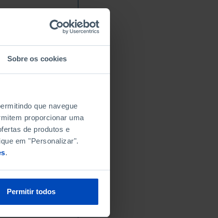
Sobre os cookies
 permitindo que navegue
permitem proporcionar uma
fertas de produtos e
ique em "Personalizar".
es
.
Permitir todos