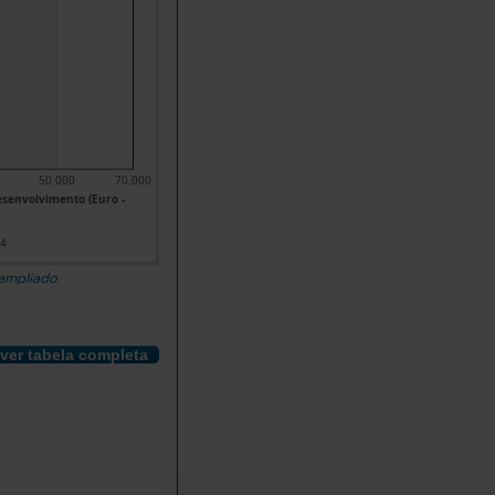
50.000
70.000
senvolvimento (Euro -
24
 ampliado
ver tabela completa