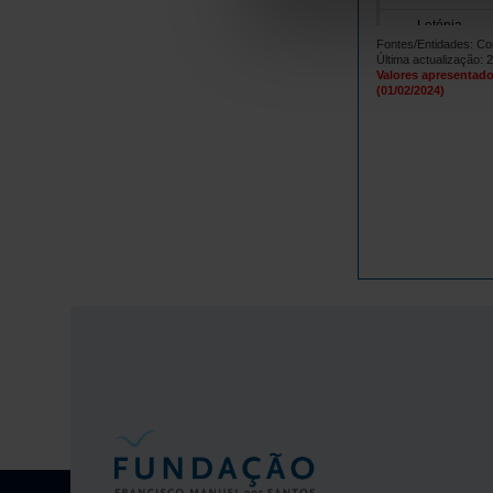
Letónia
Fontes/Entidades: C
Lituânia
Última actualização: 
Valores apresentado
Luxemburgo
(01/02/2024)
Malta
Países Baix
Polónia
Portugal
República 
Roménia
Suécia
Islândia
Noruega
Reino Unido
Suíça