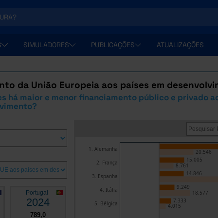
S
SIMULADORES
PUBLICAÇÕES
ATUALIZAÇÕES
nto da União Europeia aos países em desenvolv
s há maior e menor financiamento público e privado a
lvimento?
1. Alemanha
20.546
15.005
2. França
8.761
14.846
3. Espanha
9.249
4. Itália
Portugal
18.577
2024
7.333
5. Bélgica
4.015
789,0