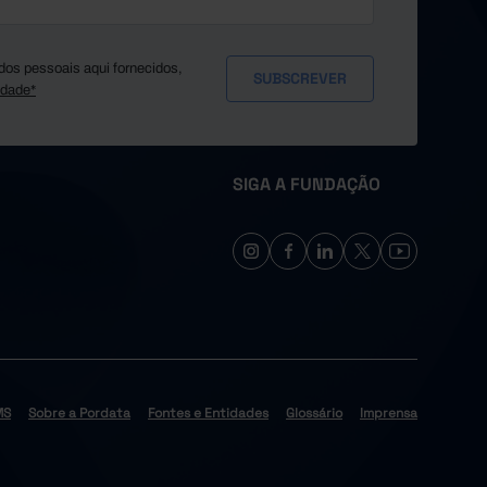
dos pessoais aqui fornecidos,
idade*
SIGA A FUNDAÇÃO
MS
Sobre a Pordata
Fontes e Entidades
Glossário
Imprensa