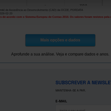
110,0
x
omité de Assistência ao Desenvolvimento (CAD) da OCDE, PORDATA
197,0
x
2026-02-20
s de acordo com o Sistema Europeu de Contas 2010. Os valores foram revistos pela en
276,0
621,0
58,0
x
12.565,0
-8.789,0
os
56,0
2.223,0
Mais opções e dados
8.577,0
789,0
Checa
48,0
817,0
Aprofunde a sua análise. Veja e compare dados e anos.
498,0
x
5.227,0
6.138,0
14,0
97,0
2.621,0
10.530,0
SUBSCREVER A NEWSLE
13.604,0
14.344,0
MANTENHA-SE A PAR.
3.457,0
4.499,0
E-MAIL