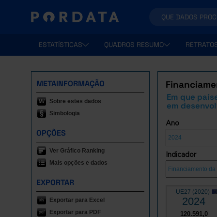
ESTATÍSTICAS
QUADROS RESUMO
RETRATO
METAINFORMAÇÃO
Financiame
Em que paíse
Sobre estes dados
em desenvo
Simbologia
Ano
OPÇÕES
Ver Gráfico Ranking
Indicador
Mais opções e dados
EXPORTAR
UE27 (2020)
2024
Exportar para Excel
Exportar para PDF
120.591,0