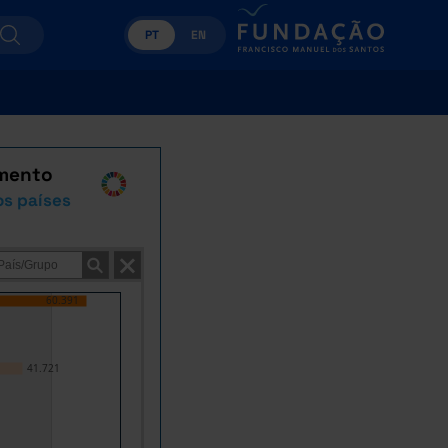
PT
EN
imento
os países
60.391
41.721