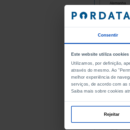
Alemanha
Áustria
Bélgica
Bulgária
Chipre
Consentir
Croácia
Dinamarca
Este website utiliza cookies
Eslováquia
Utilizamos, por definição, a
Eslovénia
através do mesmo. Ao "Permit
Espanha
melhor experiência de naveg
Estónia
serviços, de acordo com as s
Finlândia
Saiba mais sobre cookies at
França
Grécia
Hungria
Rejeitar
Irlanda
Itália