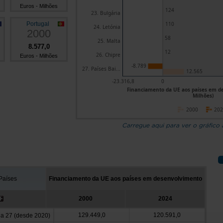
Euros - Milhões
124
23. Bulgária
Portugal
110
24. Letónia
2000
58
25. Malta
8.577,0
12
26. Chipre
Euros - Milhões
-8.789
27. Países Bai...
12.565
-23.316,8
0
Financiamento da UE aos países em de
Milhões)
2000
20
Carregue aqui para ver o gráfico
Países
Financiamento da UE aos países em desenvolvimento
2000
2024
129.449,0
120.591,0
a 27 (desde 2020)