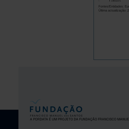
Letónia
Fontes/Entidades: Eur
Lituânia
Última actualização: 
Luxemburgo
Malta
Países Baix
Polónia
Portugal
República 
Roménia
Suécia
Islândia
Noruega
Reino Unido
A PORDATA É UM PROJETO DA FUNDAÇÃO FRANCISCO MANUE