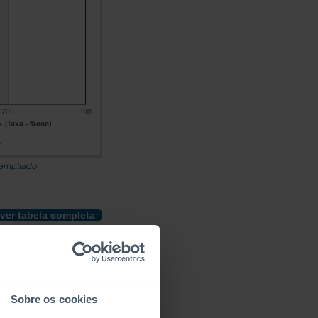
200
300
. (Taxa - %ooo)
8
 ampliado
ver tabela completa
Sobre os cookies