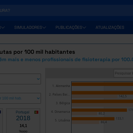
S
SIMULADORES
PUBLICAÇÕES
ATUALIZAÇÕES
utas por 100 mil habitantes
êm mais e menos profissionais de fisioterapia por 100
1. Alemanha
2. Países Bai...
142,5
3. Bélgica
171
4. Dinamarca
Portugal
80,2
2018
133,1
5. Lituânia
86,4
14,1
%ooo