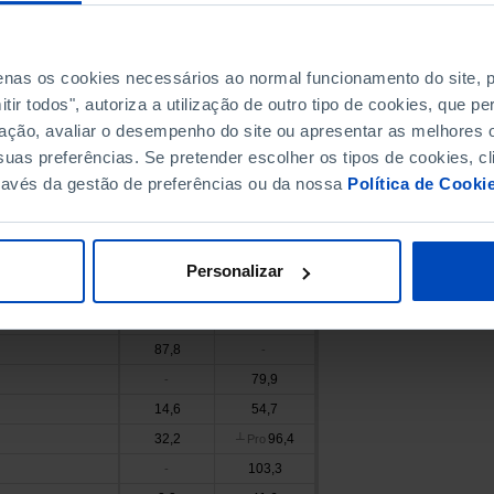
26,9
44,0
254,7
198,2
┴
penas os cookies necessários ao normal funcionamento do site,
16,4
24,6
ir todos", autoriza a utilização de outro tipo de cookies, que 
5,0
103,7
ação, avaliar o desempenho do site ou apresentar as melhores o
38,1
83,6
s
uas preferências. Se pretender escolher os tipos de cookies, cl
80,2
171,9
ravés da gestão de preferências ou da nossa
Política de Cooki
35,9
-
45,6
67,7
116,0
-
Personalizar
37,5
-
189,4
-
87,8
-
79,9
-
14,6
54,7
32,2
96,4
┴
Pro
103,3
-