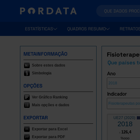
ESTATÍSTICAS
QUADROS RESUMO
RETRATO
METAINFORMAÇÃO
Fisioterape
Que países t
Sobre estes dados
Simbologia
Ano
OPÇÕES
Indicador
Ver Gráfico Ranking
Mais opções e dados
EXPORTAR
UE27 (2020)
2018
Exportar para Excel
126,4
s
Exportar para PDF
%ooo