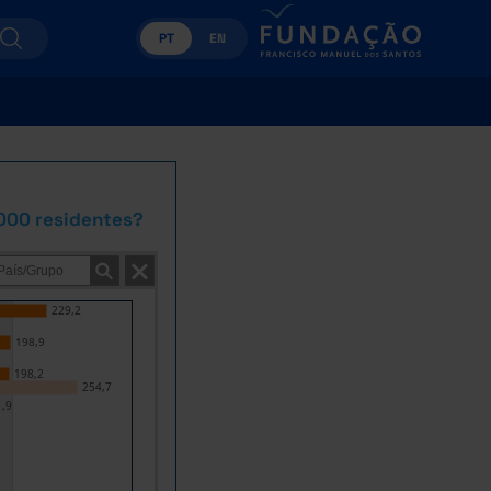
PT
EN
.000 residentes?
229,2
198,9
198,2
254,7
,9