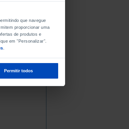
 permitindo que navegue
permitem proporcionar uma
fertas de produtos e
ique em "Personalizar".
es
.
Permitir todos