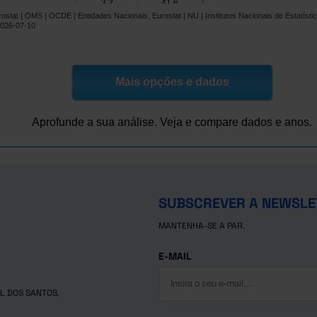
3,2
41,6
ostat | OMS | OCDE | Entidades Nacionais, Eurostat | NU | Institutos Nacionais de Estatís
86,4
133,1
2026-07-10
69,9
-
108,1
-
142,5
198,9
os
Mais opções e dados
25,9
┴
-
9,6
14,1
Aprofunde a sua análise. Veja e compare dados e anos.
Checa
56,5
86,6
9,8
-
105,0
-
135,2
172,7
s
SUBSCREVER A NEWSLE
245,9
-
MANTENHA-SE A PAR.
44,6
-
E-MAIL
L DOS SANTOS.