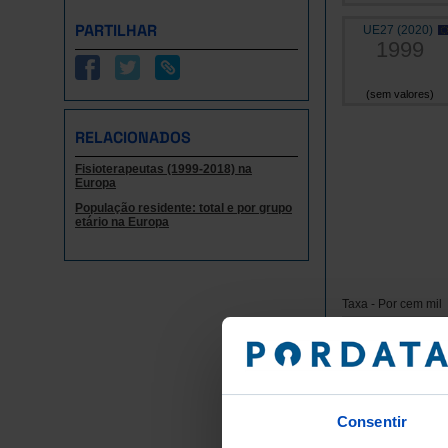
PARTILHAR
UE27 (2020)
1999
(sem valores)
RELACIONADOS
Fisioterapeutas (1999-2018) na
Europa
População residente: total e por grupo
etário na Europa
Taxa - Por cem mil
Grupos/
Anos
União Europei
Consentir
Alemanha