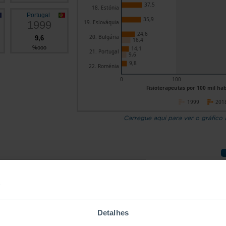
37,5
18. Estónia
Portugal
35,9
1999
19. Eslováquia
24,6
20. Bulgária
9,6
16,4
%ooo
14,1
21. Portugal
9,6
9,8
22. Roménia
0
100
Fisioterapeutas por 100 mil hab
1999
201
Carregue aqui para ver o gráfico
Países
Fisioterapeutas por 100 mil hab.
1999
2018
126,4
a 27 (desde 2020)
┴
-
s
Detalhes
229,2
-
Pro