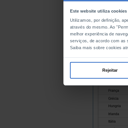
Áustria
Este website utiliza cookies
Bélgica
Utilizamos, por definição, a
Bulgária
através do mesmo. Ao "Permit
Chipre
melhor experiência de naveg
Croácia
serviços, de acordo com as s
Dinamarca
Saiba mais sobre cookies at
Eslováquia
Eslovénia
Espanha
Rejeitar
Estónia
Finlândia
França
Grécia
Hungria
Irlanda
Itália