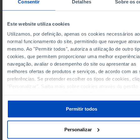
Consentir
Detalhes
Sobre os c
União Europeia 27 (desde 2020)
-
-
Alemanha
55.607.705
11.86
-
7.047.539
9.177.982
1.55
Áustria
Este website utiliza cookies
Bélgica
9.153.489
11.850.296
2.15
Utilizamos, por definição, apenas os cookies necessários ao
7.867.374
6.441.421
2.05
Bulgária
normal funcionamento do site, permitindo que navegue atrav
Chipre
572.783
974.666
mesmo. Ao "Permitir todos", autoriza a utilização de outro ti
4.140.181
3.868.159
Croácia
cookies, que permitem proporcionar uma melhor experiência
Dinamarca
4.579.603
5.976.992
1.15
navegação, avaliar o desempenho do site ou apresentar as
4.068.095
5.422.069
1.28
Eslováquia
melhores ofertas de produtos e serviços, de acordo com as
Eslovénia
1.584.720
2.127.400
preferências. Se pretender escolher os tipos de cookies, cli
"Personalizar". Saiba mais sobre cookies através da gestão
30.455.000
48.873.996
Espanha
preferências ou da nossa
Política de Cookies
.
Estónia
1.211.537
1.372.341
278
4.429.634
5.619.911
1.34
Finlândia
Permitir todos
França
x
-
8.331.725
10.374.050
2.16
Grécia
Hungria
9.983.512
2.52
Personalizar
-
2.828.600
875
Irlanda
-