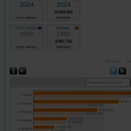
2024
2024
10.694.681
(sem valores)
Indivíduos
UE27 (2020)
Portugal
1960
1960
8.857.716
(sem valores)
Indivíduos
Opções
O
58.957.3
1. Itália
50.19
48.873
2. Espanha
30.455.000
36.559.233
3. Polónia
29.637.450
19.055.364
4. Roménia
18.406.905
11.850.296
5. Bélgica
9.153.489