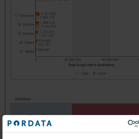
2.127.400
17. Eslovénia
1.584.720
1.866.224
18. Letónia
2.120.979
1.372.341
19. Estónia
1.211.537
974.666
20. Chipre
572.783
568.847
21. Malta
0
20.000.000
40.000.000
Total Grupo etário (Indivíduo)
1960
2024
Indivíduo
Grupos/Países
Total
Anos
1960
2024
1960