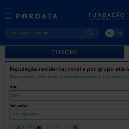
PT
EN
EUROPA
População residente: total e por grupo etári
Que países têm mais e menos pessoas, por idades
Ano
Indicador
UE27 (2020)
Portugal