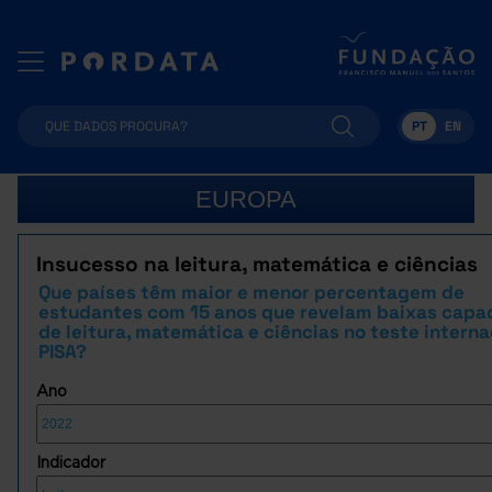
PT
EN
EUROPA
Insucesso na leitura, matemática e ciências
Que países têm maior e menor percentagem de
estudantes com 15 anos que revelam baixas capa
de leitura, matemática e ciências no teste interna
PISA?
Ano
Indicador