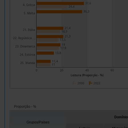
37,6
4. Grécia
24,4
36,3
5. Malta
21,4
21. Itália
18,9
21,3
22. República ...
17,5
19
23. Dinamarca
17,9
13,8
24. Estónia
11,4
25. Irlanda
11
0
20
40
60
Leitura (Proporção - %)
2000
2022
Proporção - %
Domínio
Grupos/Países