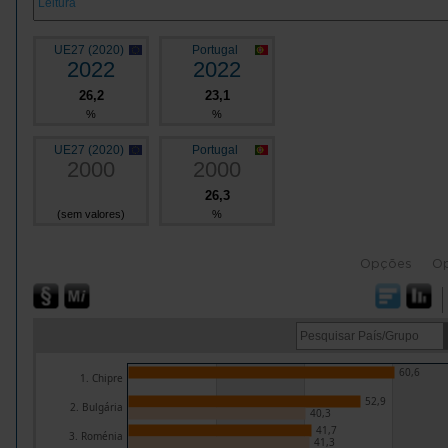
UE27 (2020)
Portugal
2022
2022
26,2
23,1
%
%
UE27 (2020)
Portugal
2000
2000
26,3
(sem valores)
%
Opções
O
60,6
1. Chipre
52,9
2. Bulgária
40,3
41,7
3. Roménia
41,3