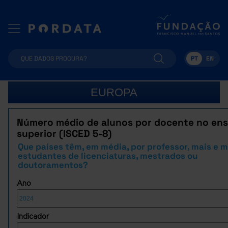
PT
EN
EUROPA
Número médio de alunos por docente no ens
superior (ISCED 5-8)
Que países têm, em média, por professor, mais e 
estudantes de licenciaturas, mestrados ou
doutoramentos?
Ano
Indicador