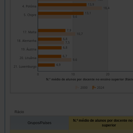
13,9
4. Polónia
18,4
13,1
5. Chipre
9,6
7,9
17. Malta
10,7
6,8
18. Alemanha
7,5
6,8
19. Áustria
6,7
20. Lituânia
9,6
4,9
21. Luxemburgo
0
10
20
N.º médio de alunos por docente no ensino superior (Ráci
2000
2024
Rácio
N.º médio de alunos por docente no
Grupos/Países
superior