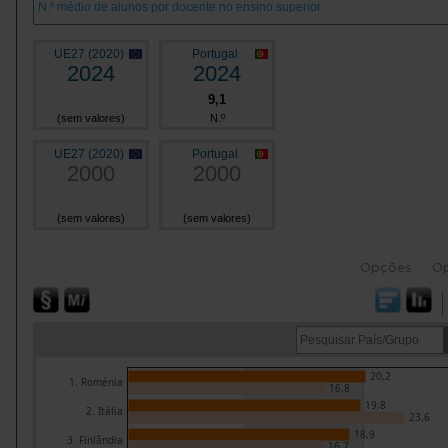
UE27 (2020)
Portugal
2024
2024
9,1
(sem valores)
N.º
UE27 (2020)
Portugal
2000
2000
(sem valores)
(sem valores)
Opções
O
20,2
1. Roménia
16,8
19,8
2. Itália
23,6
18,9
3. Finlândia
16,7