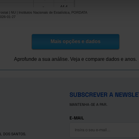
44,4
x
ostat | NU | Institutos Nacionais de Estatística, PORDATA
x
x
2026-01-27
35,2
x
40,0
x
28,7
os
x
Mais opções e dados
26,4
43,4
Pro
27,8
47,3
Aprofunde a sua análise. Veja e compare dados e anos.
Checa
33,2
44,3
44,1
x
s
36,0
41,2
25,6
37,2
SUBSCREVER A NEWSLE
34,3
40,8
MANTENHA-SE A PAR.
35,6
x
32,6
42,9
E-MAIL
L DOS SANTOS.