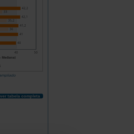
42,2
33
42,1
35,2
41,2
36
41
40
40
50
 - Mediana)
5
 ampliado
ver tabela completa