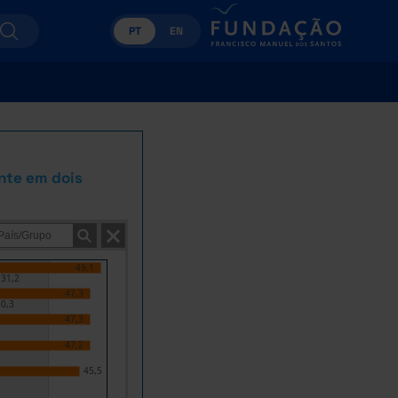
PT
EN
nte em dois
49,1
31,2
47,3
0,3
47,3
47,2
45,5