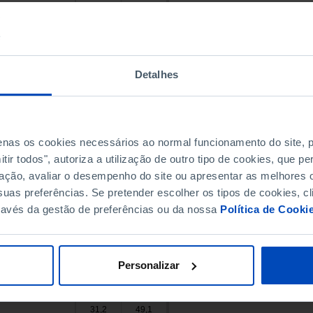
34,4
x
35,5
43,8
35,2
42,1
30,3
47,3
Detalhes
41,0
x
45,5
x
33,0
42,2
27,5
x
penas os cookies necessários ao normal funcionamento do site,
ir todos", autoriza a utilização de outro tipo de cookies, que 
45,5
x
ação, avaliar o desempenho do site ou apresentar as melhores o
29,6
x
uas preferências. Se pretender escolher os tipos de cookies, cl
32,0
42,9
ravés da gestão de preferências ou da nossa
Política de Cooki
28,4
43,5
x
x
47,2
x
Personalizar
32,0
x
29,8
x
31,2
49,1