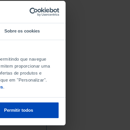
Sobre os cookies
 permitindo que navegue
permitem proporcionar uma
fertas de produtos e
ique em "Personalizar".
es
.
Permitir todos