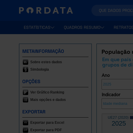
ESTATÍSTICAS
QUADROS RESUMO
RETRATO
METAINFORMAÇÃO
População 
Em que país 
Sobre estes dados
grupos de d
Simbologia
Ano
OPÇÕES
Ver Gráfico Ranking
Indicador
Mais opções e dados
EXPORTAR
UE27 (2020)
2025
Exportar para Excel
Exportar para PDF