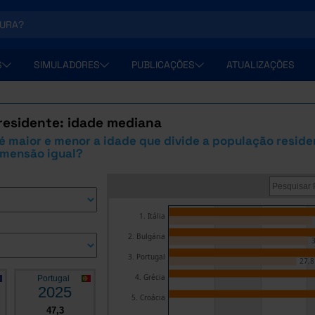
S
SIMULADORES
PUBLICAÇÕES
ATUALIZAÇÕES
residente: idade mediana
é maior e menor a idade que divide a população reside
imensão igual?
1. Itália
2. Bulgária
3
3. Portugal
27,8
4. Grécia
Portugal
2025
5. Croácia
47,3