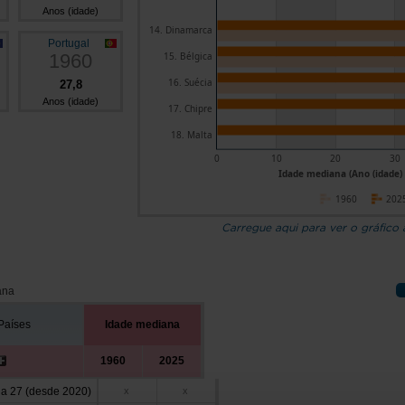
Anos (idade)
14. Dinamarca
Portugal
1960
15. Bélgica
16. Suécia
27,8
Anos (idade)
17. Chipre
18. Malta
0
10
20
30
Idade mediana (Ano (idade)
1960
202
Carregue aqui para ver o gráfico
ana
Países
Idade mediana
1960
2025
a 27 (desde 2020)
x
x