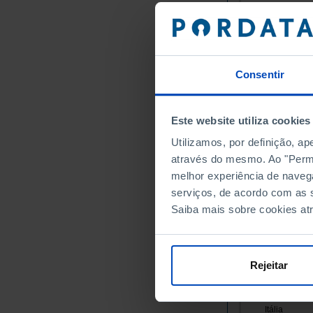
Alemanha
Áustria
Bélgica
Bulgária
Consentir
Chipre
Croácia
Este website utiliza cookies
Dinamarca
Eslováquia
Utilizamos, por definição, a
através do mesmo. Ao "Permit
Eslovénia
melhor experiência de naveg
Espanha
serviços, de acordo com as s
Estónia
Saiba mais sobre cookies at
Finlândia
França
Grécia
Rejeitar
Hungria
Irlanda
Itália