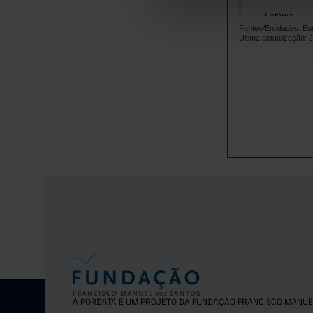
Letónia
Fontes/Entidades: Eur
Lituânia
Última actualização: 
Luxemburgo
Malta
Países Baix
Polónia
Portugal
República 
Roménia
Suécia
Islândia
Noruega
Reino Unido
Suíça
A PORDATA É UM PROJETO DA FUNDAÇÃO FRANCISCO MANUE