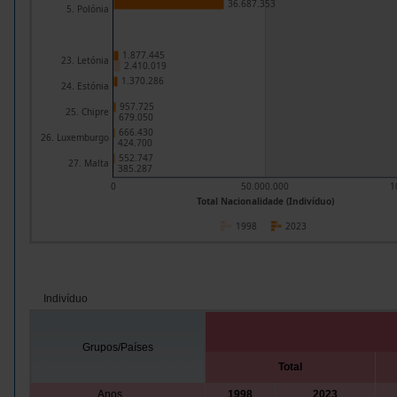
36.687.353
5. Polónia
1.877.445
23. Letónia
2.410.019
1.370.286
24. Estónia
957.725
25. Chipre
679.050
666.430
26. Luxemburgo
424.700
552.747
27. Malta
385.287
0
50.000.000
1
Total Nacionalidade (Indivíduo)
1998
2023
Indivíduo
Grupos/Países
Total
Anos
1998
2023