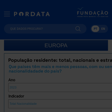
PT
EN
EUROPA
População residente: total, nacionais e estr
Que países têm mais e menos pessoas, com ou se
nacionalidadade do país?
Ano
Indicador