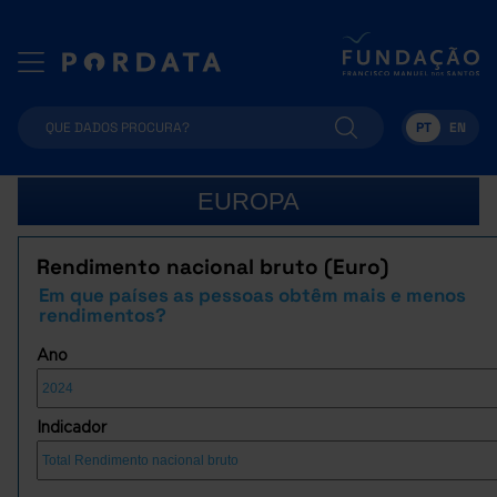
PT
EN
EUROPA
Rendimento nacional bruto (Euro)
Em que países as pessoas obtêm mais e menos
rendimentos?
Ano
Indicador