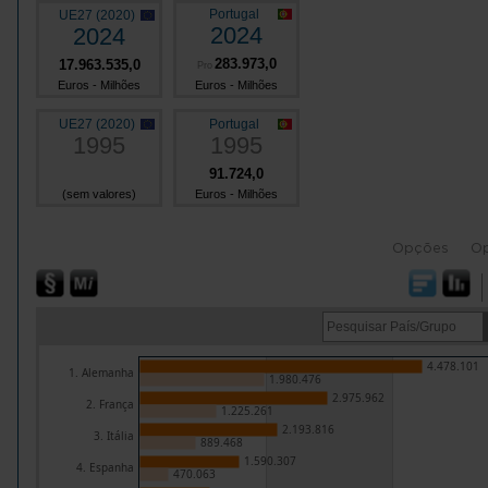
Portugal
UE27 (2020)
2024
2024
283.973,0
17.963.535,0
Pro
Euros - Milhões
Euros - Milhões
UE27 (2020)
Portugal
1995
1995
91.724,0
(sem valores)
Euros - Milhões
Opções
O
4.478.101
1. Alemanha
1.980.476
2.975.962
2. França
1.225.261
2.193.816
3. Itália
889.468
1.590.307
4. Espanha
470.063