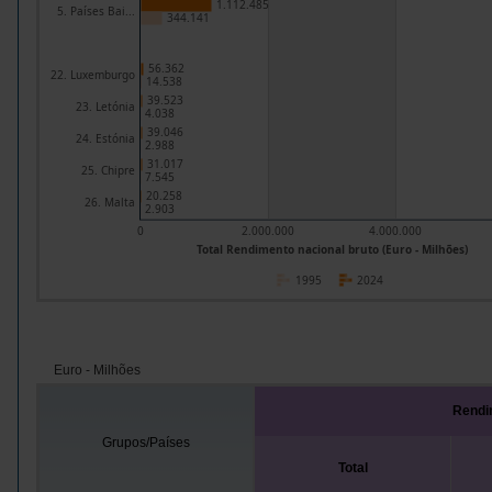
1.112.485
5. Países Bai...
344.141
56.362
22. Luxemburgo
14.538
39.523
23. Letónia
4.038
39.046
24. Estónia
2.988
31.017
25. Chipre
7.545
20.258
26. Malta
2.903
0
2.000.000
4.000.000
Total Rendimento nacional bruto (Euro - Milhões)
1995
2024
Euro - Milhões
Rendi
Grupos/Países
Total