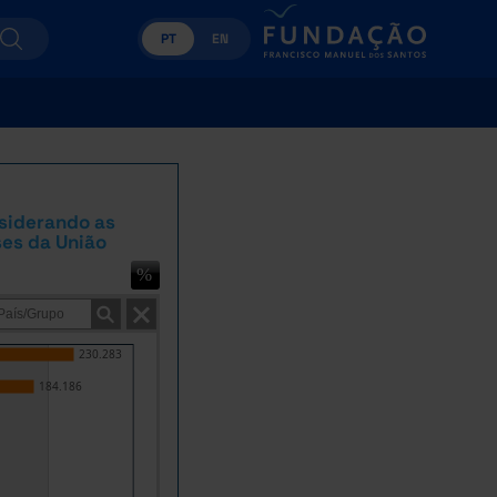
PT
EN
nsiderando as
ses da União
230.283
184.186