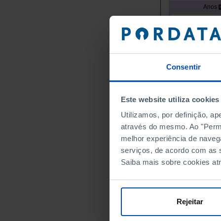
Anos
União Europei
Alemanha
Áustria
Bélgica
Consentir
Bulgária
Chipre
Este website utiliza cookies
Croácia
Dinamarca
Utilizamos, por definição, a
através do mesmo. Ao "Permit
Eslováquia
melhor experiência de naveg
Eslovénia
serviços, de acordo com as s
Espanha
Saiba mais sobre cookies at
Estónia
Finlândia
França
Rejeitar
Grécia
Hungria