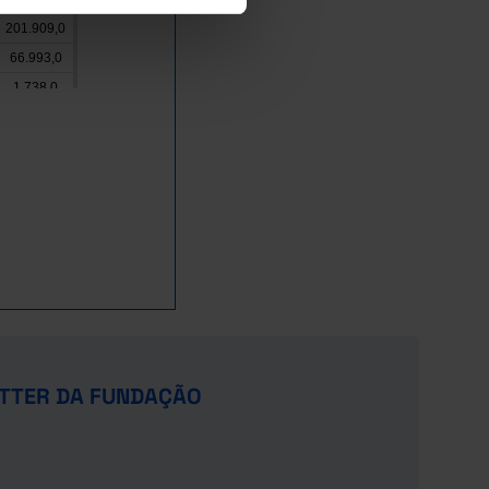
201.909,0
66.993,0
1.738,0
-1.925,7
3.460,0
-1.559,8
-53.980,0
-27.666,6
-1.299,0
-20.423,6
-6.333,9
36.168,4
10.607,2
TTER DA FUNDAÇÃO
x