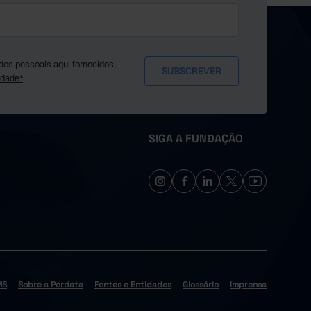
dos pessoais aqui fornecidos,
idade*
SIGA A FUNDAÇÃO
MS
Sobre a Pordata
Fontes e Entidades
Glossário
Imprensa