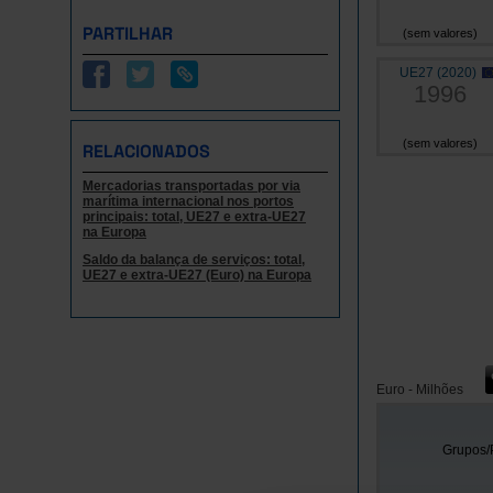
PARTILHAR
(sem valores)
UE27 (2020)
1996
(sem valores)
RELACIONADOS
Mercadorias transportadas por via
marítima internacional nos portos
principais: total, UE27 e extra-UE27
na Europa
Saldo da balança de serviços: total,
UE27 e extra-UE27 (Euro) na Europa
Euro - Milhões
Grupos/