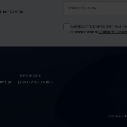
L DOS SANTOS.
Autorizo o tratamento dos meus da
de acordo com a
Política de Privac
Telefone Geral
fms.pt
(+351) 210 015 800
Sobre a FF