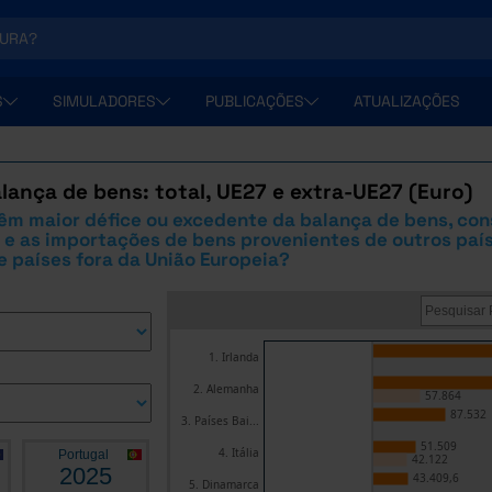
S
SIMULADORES
PUBLICAÇÕES
ATUALIZAÇÕES
lança de bens: total, UE27 e extra-UE27 (Euro)
êm maior défice ou excedente da balança de bens, co
e as importações de bens provenientes de outros paí
e países fora da União Europeia?
1. Irlanda
2. Alemanha
57.864
87.532
3. Países Bai...
51.509
4. Itália
Portugal
42.122
2025
43.409,6
5. Dinamarca