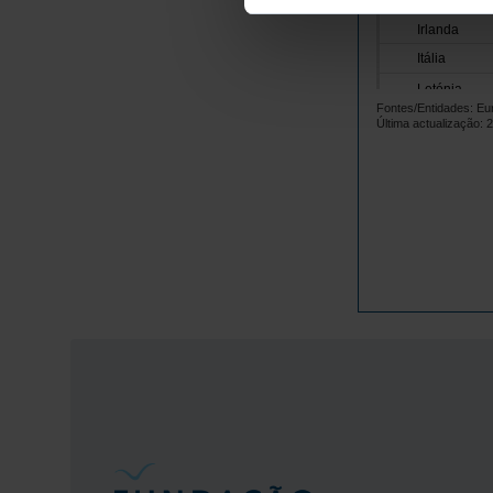
Irlanda
Itália
Letónia
Fontes/Entidades: Eu
Lituânia
Última actualização: 
Luxemburgo
Malta
Países Baix
Polónia
Portugal
República 
Roménia
Suécia
Noruega
Reino Unido