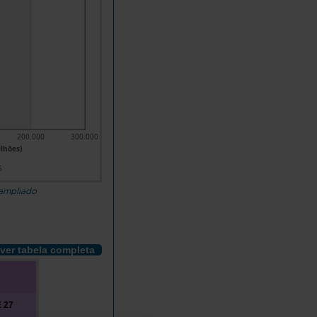
200.000
300.000
ilhões)
5
 ampliado
ver tabela completa
 27