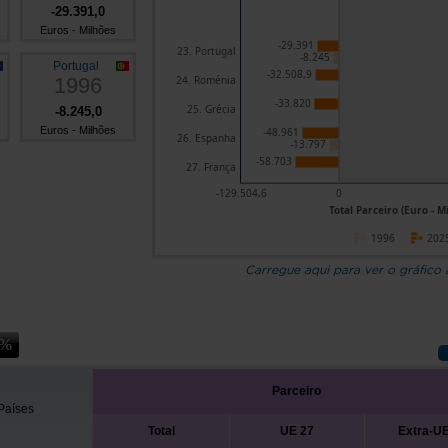
-29.391,0
Euros - Milhões
-29.391
23. Portugal
-8.245
Portugal
-32.508,9
1996
24. Roménia
-33.820
25. Grécia
-8.245,0
Euros - Milhões
-48.961
26. Espanha
-13.797
-58.703
27. França
-129.504,6
0
Total Parceiro (Euro - M
1996
202
Carregue aqui para ver o gráfico
Parceiro
Países
Total
UE 27
Extra-UE