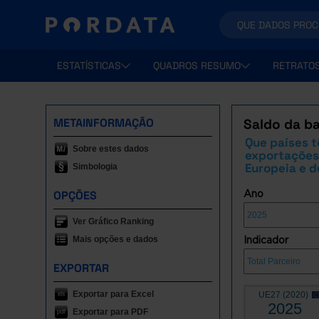
ESTATÍSTICAS
QUADROS RESUMO
RETRATO
METAINFORMAÇÃO
Saldo da ba
Que países t
Sobre estes dados
exportações 
Europeia e d
Simbologia
OPÇÕES
Ano
Ver Gráfico Ranking
Mais opções e dados
Indicador
EXPORTAR
Exportar para Excel
UE27 (2020)
2025
Exportar para PDF