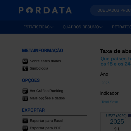
ESTATÍSTICAS
QUADROS RESUMO
RETRATO
METAINFORMAÇÃO
Taxa de aba
Que países 
Sobre estes dados
os 18 e os 2
Simbologia
Ano
OPÇÕES
Ver Gráfico Ranking
Indicador
Mais opções e dados
EXPORTAR
UE27 (2020)
2025
Exportar para Excel
Exportar para PDF
9,1