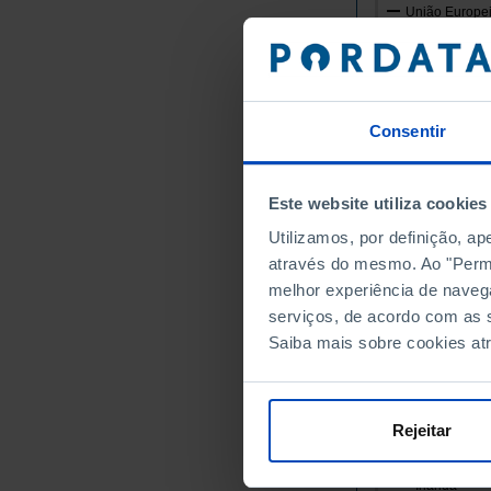
União Europei
Alemanha
Áustria
Bélgica
Consentir
Bulgária
Chipre
Croácia
Este website utiliza cookies
Dinamarca
Utilizamos, por definição, a
Eslováquia
através do mesmo. Ao "Permit
Eslovénia
melhor experiência de naveg
Espanha
serviços, de acordo com as s
Estónia
Saiba mais sobre cookies at
Finlândia
França
Grécia
Rejeitar
Hungria
Irlanda