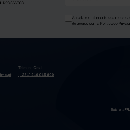
L DOS SANTOS.
Autorizo o tratamento dos meus da
de acordo com a
Política de Privac
Telefone Geral
fms.pt
(+351) 210 015 800
Sobre a FF