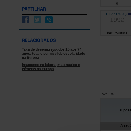
%
PARTILHAR
UE27 (2020)
1992
(sem valores)
RELACIONADOS
Taxa de desemprego, dos 15 aos 74
anos: total e por nível de escolaridade
na Europa
Insucesso na leitura, matemática e
ciências na Europa
Taxa - %
Grupos/
Anos