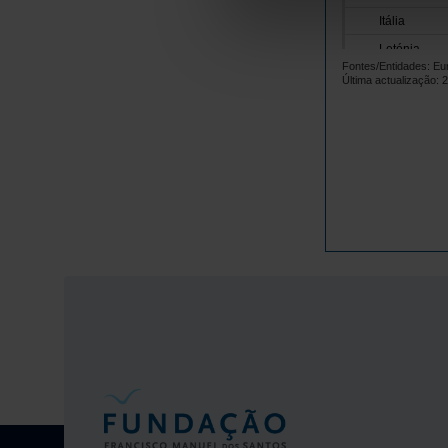
Itália
Letónia
Fontes/Entidades: Eur
Lituânia
Última actualização: 
Luxemburgo
Malta
Países Baix
Polónia
Portugal
República 
Roménia
Suécia
Islândia
Noruega
Reino Unido
Suíça