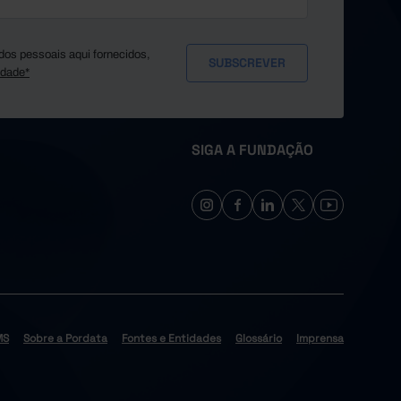
dos pessoais aqui fornecidos,
idade*
SIGA A FUNDAÇÃO
MS
Sobre a Pordata
Fontes e Entidades
Glossário
Imprensa