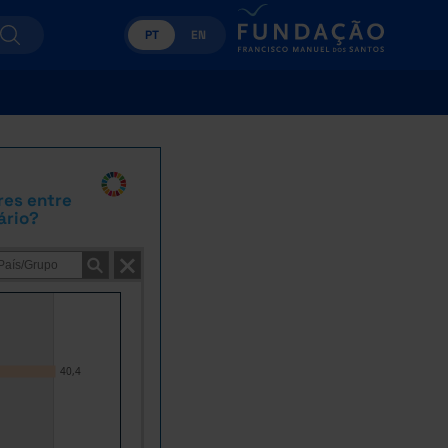
PT
EN
res entre
ário?
40,4