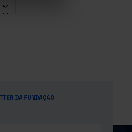
6,2
5,9
5,2
§
5,7
u
5,3
3,0
4,5
6,0
17,2
6,2
x
TTER DA FUNDAÇÃO
3,0
u
x
4,9