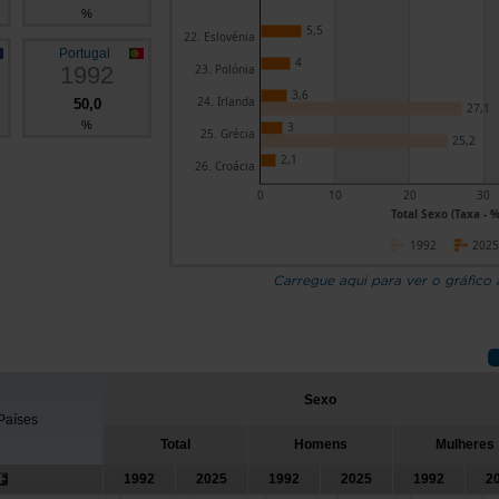
%
5,5
22. Eslovénia
Portugal
4
1992
23. Polónia
3,6
24. Irlanda
50,0
27,1
%
3
25. Grécia
25,2
2,1
26. Croácia
0
10
20
30
Total Sexo (Taxa - %
1992
202
Carregue aqui para ver o gráfico
Sexo
Países
Total
Homens
Mulheres
1992
2025
1992
2025
1992
2