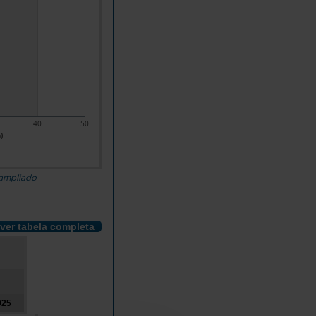
40
50
)
5
 ampliado
ver tabela completa
025