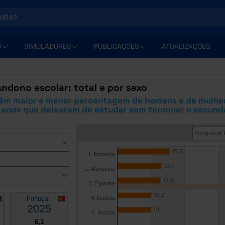
S
SIMULADORES
PUBLICAÇÕES
ATUALIZAÇÕES
ndono escolar: total e por sexo
têm maior e menor percentagem de homens e de mulhe
4 anos que deixaram de estudar sem terminar o secund
15,5
1. Roménia
13,1
2. Alemanha
12,8
3. Espanha
10,2
4. Estónia
Portugal
2025
10
5. Áustria
6,1