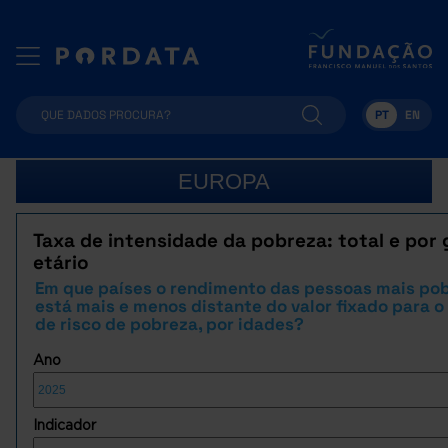
PT
EN
EUROPA
Taxa de intensidade da pobreza: total e por
etário
Em que países o rendimento das pessoas mais po
está mais e menos distante do valor fixado para o 
de risco de pobreza, por idades?
Ano
Indicador