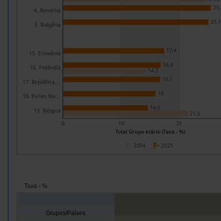
25,
4. Roménia
25,1
5. Bulgária
17,4
15. Eslovénia
16,8
16. Finlândia
14,3
16,7
17. República ...
16
18. Países Bai...
14,6
19. Bélgica
21,5
0
10
20
Total Grupo etário (Taxa - %)
2004
2025
Taxa - %
Grupos/Países