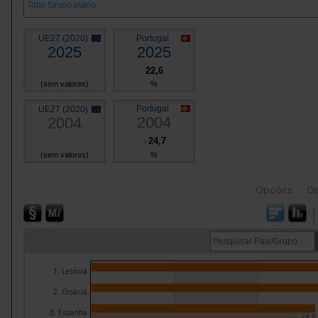
UE27 (2020)
Portugal
2025
2025
22,6
(sem valores)
%
Portugal
UE27 (2020)
2004
2004
24,7
┴
(sem valores)
%
Opções
O
1. Letónia
2. Croácia
3. Espanha
24,8