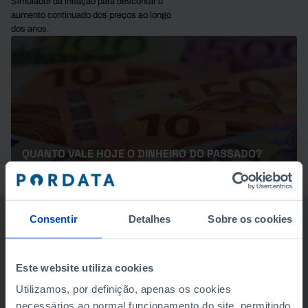
Simulador da inflação para descontar o
aumento continuado dos preços ao longo
dos anos.
QUANTO VALE HOJE O DINHEIRO DO PASSADO?
Consentir
Detalhes
Sobre os cookies
RETRATO DA
POPULAÇÃO
Este website utiliza cookies
Utilizamos, por definição, apenas os cookies
necessários ao normal funcionamento do site, permitindo