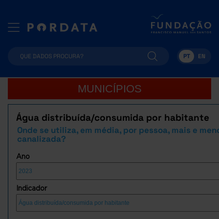
PT
EN
MUNICÍPIOS
Água distribuída/consumida por habitante
Onde se utiliza, em média, por pessoa, mais e men
canalizada?
Ano
Indicador