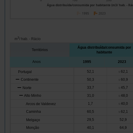
0
100
200
Água distribuída/consumida por habitante (m3/ hab. - Rác
1995
2023
3
m
/ hab. - Rácio
Água distribuída/consumida por
Territórios
habitante
Anos
1995
2023
52,1
62,1
Portugal
s
Continente
50,3
60,9
s
33,7
45,7
Norte
s
Alto Minho
31,0
48,0
s
1,7
40,0
Arcos de Valdevez
s
Caminha
60,5
62,1
s
29,5
52,9
Melgaço
Monção
40,1
64,9