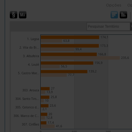
Opções
O
174,1
1. Lagoa
63,8
173,3
2. Vila do Bi...
99,4
166,8
3. Albufeira
235,6
156,9
4. Loulé
56,5
139,2
5. Castro Mar...
77,7
27
303. Arouca
13,9
25,8
304. Santo Tirs...
10
23,6
305. Celorico d...
2,1
20
306. Marco de C...
12,8
17,4
307. Cinfães
41,6