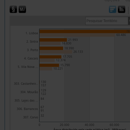
78
1. Lisboa
60.486
21.993
2. Sintra
16.830
18.990
3. Porto
26.133
17.705
4. Cascais
12.374
15.790
5. Vila Nova ...
10.221
130
303. Castanheir...
157
129
304. Mourão
122
84
305. Lajes das ...
67
306. Barrancos
91
32
307. Corvo
0
20.000
40.000
60.000
Água distribuída pela rede pública (m3 - Milhares)