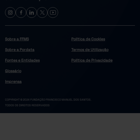
Celorico de Basto
44
384
s
960
306
Cinfães
s
Felgueiras
790
1.765
229
1.429
Lousada
Sobre a FFMS
Política de Cookies
Marco de Canaveses
640
995
Sobre a Pordata
Termos de Utilização
442
2.047
Paços de Ferreira
Penafiel
838
2.247
Fontes e Entidades
Política de Privacidade
113
371
Resende
Glossário
Douro
9.610
x
s
Imprensa
360
552
Alijó
Armamar
213
348
COPYRIGHT © 2024 FUNDAÇÃO FRANCISCO MANUEL DOS SANTOS.
429
309
Carrazeda de Ansiães
TODOS OS DIREITOS RESERVADOS
Freixo de Espada à Cinta
250
146
s
1.484
976
Lamego
Mesão Frio
94
139
s
395
577
Moimenta da Beira