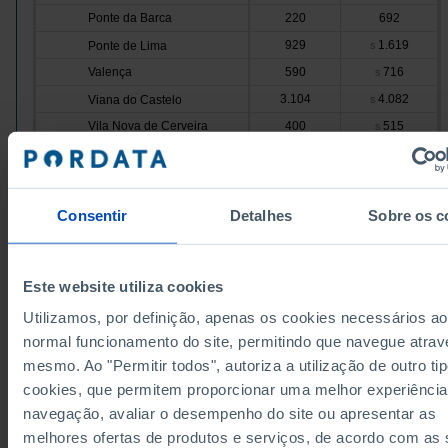
Ponte da Barca
220
692
929
1.619
Ponte de Lima
s
Valença
590
716
s
3.104
4.082
Viana do Castelo
s
Vila Nova de Cerveira
400
515
s
11.384
20.405
Cávado
Amares
350
873
1.079
4.265
Barcelos
Consentir
Detalhes
Sobre os c
Braga
7.536
11.019
1.460
2.094
Esposende
Dados de acordo com a versão 2024 da Nomenclat
Este website utiliza cookies
Terras de Bouro
205
456
Unidades Territoriais para Fins Estatísticos (NUTS).
obter dados de NUTS II e III, versão 2013, atualizado
754
1.697
Utilizamos, por definição, apenas os cookies necessários ao
Vila Verde
Janeiro 2024, consulte o arquivo Excel disponível
aq
normal funcionamento do site, permitindo que navegue atrav
Ave
15.810
x
s
Fontes/Entidades: INE (até 2005) | INAG/MA (até 2009) | INE | ERSAR | ERSARA | 
partir de 2011), PORDATA
mesmo. Ao "Permitir todos", autoriza a utilização de outro ti
238
610
Cabeceiras de Basto
Última actualização: 2026-03-02
cookies, que permitem proporcionar uma melhor experiência
Fafe
796
1.554
navegação, avaliar o desempenho do site ou apresentar as
4.800
6.448
Guimarães
s
melhores ofertas de produtos e serviços, de acordo com as