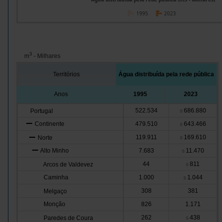
1995
2023
3
m
- Milhares
Territórios
Água distribuída pela rede pública
Anos
1995
2023
522.534
686.880
Portugal
s
Continente
479.510
643.466
s
119.911
169.610
Norte
s
Alto Minho
7.683
11.470
s
44
811
Arcos de Valdevez
s
Caminha
1.000
1.044
s
308
381
Melgaço
Monção
826
1.171
262
438
Paredes de Coura
s