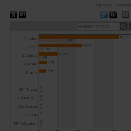
Opções
Opera
8.677
1. Lisboa
2.974
4.679
2. Porto
515
2.066
3. Coimbra
248
918
4. Oeiras
809
5. Leiria
0
304. Tarouca
0
0
305. Terras de ...
0
0
306. Valpaços
0
0
307. Velas
0
308. Vidigueira...
0