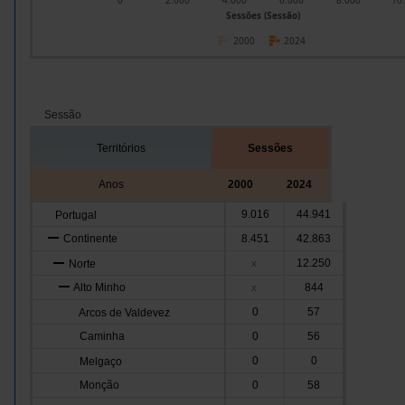
0
2.000
4.000
6.000
8.000
10
Sessões (Sessão)
2000
2024
Sessão
Territórios
Sessões
Anos
2000
2024
9.016
44.941
Portugal
Continente
8.451
42.863
12.250
Norte
x
Alto Minho
844
x
0
57
Arcos de Valdevez
Caminha
0
56
0
0
Melgaço
Monção
0
58