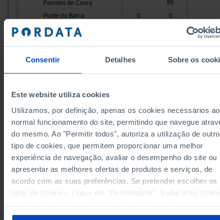
86
Paredes de Coura
...
Ponte da Barca
0
0
242
Ponte de Lima
...
Valença
56
...
24
223
Viana do Castelo
Consentir
Detalhes
Sobre os cook
Vila Nova de Cerveira
0
66
838
Cávado
x
Este website utiliza cookies
Amares
33
...
326
Barcelos
...
Utilizamos, por definição, apenas os cookies necessários ao
normal funcionamento do site, permitindo que navegue atrav
Braga
371
...
do mesmo. Ao "Permitir todos", autoriza a utilização de outro
0
107
Esposende
Dados de acordo com a versão 2024 da Nomenclat
tipo de cookies, que permitem proporcionar uma melhor
Terras de Bouro
0
0
das Unidades Territoriais para Fins Estatísticos
experiência de navegação, avaliar o desempenho do site ou
(NUTS). Para obter dados de NUTS II e III, versão 2
0
1
Vila Verde
atualizados até Janeiro 2024, consulte o arquivo Ex
apresentar as melhores ofertas de produtos e serviços, de
disponível
aqui
.
Ave
993
x
acordo com as suas preferências. Se pretender escolher os
Fontes/Entidades: INE, PORDATA
3
Cabeceiras de Basto
...
Última actualização: 2025-09-29
tipos de cookies, clique em "Personalizar". Saiba mais sobre
Fafe
0
115
cookies através da gestão de preferências ou da nossa
65
357
Guimarães
Política de Cookies
.