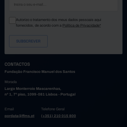
Santo Tirso
0
123
0
321
São João da Madeira
Trofa
0
5
Autorizo o tratamento dos meus dados pessoais aqui
6
Vale de Cambra
...
fornecidos, de acordo com a
Política de Privacidade*
Valongo
392
...
0
115
Vila do Conde
Vila Nova de Gaia
666
...
218
Alto Tâmega e Barroso
x
Boticas
0
54
CONTACTOS
125
Chaves
...
Fundação Francisco Manuel dos Santos
Montalegre
0
0
Morada
0
0
Ribeira de Pena
Largo Monterroio Mascarenhas,
Valpaços
0
0
nº 1, 7º piso, 1099-081 Lisboa - Portugal
39
Vila Pouca de Aguiar
...
Tâmega e Sousa
636
x
Email
Telefone Geral
105
Amarante
...
pordata@ffms.pt
(+351) 210 015 800
Baião
0
65