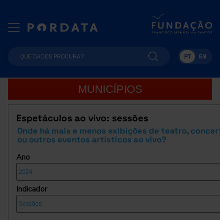
PT
EN
MUNICÍPIOS
Espetáculos ao vivo: sessões
Onde há mais e menos exibições de teatro, concer
ou outros eventos artísticos ao vivo?
Ano
Indicador