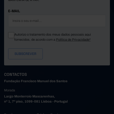
MANTENHA-SE A PAR.
Póvoa de Varzim
2,0
2,0
1,7
1,6
1,5
1,4
Santa Maria da Feira
E-MAIL
Santo Tirso
2,3
1,5
1,8
1,7
São João da Madeira
-
-
Trofa
2,0
-
-
Autorizo o tratamento dos meus dados pessoais aqui
2,3
Vale de Cambra
-
-
fornecidos, de acordo com a
Política de Privacidade*
Valongo
1,3
-
-
2,3
1,6
2,0
Vila do Conde
Vila Nova de Gaia
1,6
1,9
1,4
1,7
Alto Tâmega e Barroso
-
-
Boticas
1,7
-
-
CONTACTOS
1,9
1,7
2,0
Chaves
Fundação Francisco Manuel dos Santos
Montalegre
1,6
-
-
Morada
1,6
Ribeira de Pena
-
-
Largo Monterroio Mascarenhas,
Valpaços
1,8
1,7
1,8
nº 1, 7º piso, 1099-081 Lisboa - Portugal
1,9
2,0
1,9
Vila Pouca de Aguiar
Tâmega e Sousa
1,8
-
-