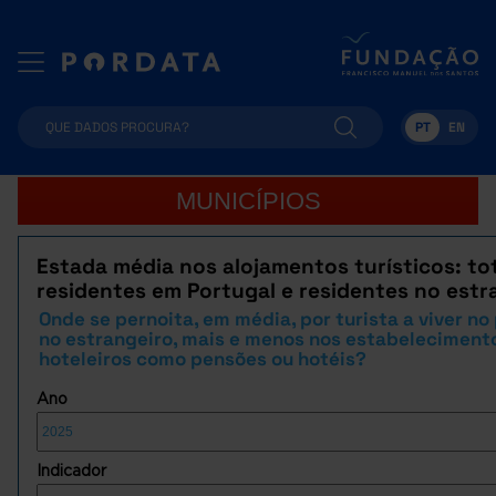
PT
EN
MUNICÍPIOS
Estada média nos alojamentos turísticos: tot
residentes em Portugal e residentes no estr
Onde se pernoita, em média, por turista a viver no
no estrangeiro, mais e menos nos estabeleciment
hoteleiros como pensões ou hotéis?
Ano
Indicador