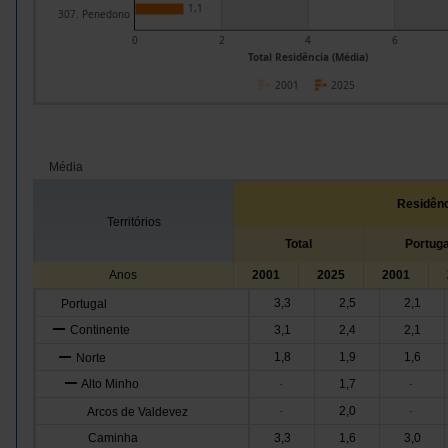
1,1
307. Penedono
0
2
4
6
Total Residência (Média)
2001
2025
Média
Residênc
Territórios
Total
Portuga
Anos
2001
2025
2001
3,3
2,5
2,1
Portugal
Continente
3,1
2,4
2,1
1,8
1,9
1,6
Norte
Alto Minho
1,7
-
-
2,0
Arcos de Valdevez
-
-
Caminha
3,3
1,6
3,0