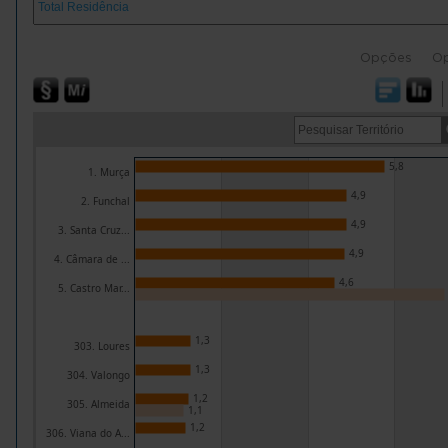
Opções
O
5,8
1. Murça
4,9
2. Funchal
4,9
3. Santa Cruz...
4,9
4. Câmara de ...
4,6
5. Castro Mar...
1,3
303. Loures
1,3
304. Valongo
1,2
305. Almeida
1,1
1,2
306. Viana do A...