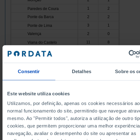
Monção
2
1
1
2
Paredes de Coura
Ponte da Barca
2
2
3
1
Ponte de Lima
Valença
2
0
11
8
Viana do Castelo
Vila Nova de Cerveira
2
1
40
28
Cávado
Amares
0
1
Consentir
Detalhes
Sobre os c
7
4
Barcelos
Braga
29
21
3
2
Este website utiliza cookies
Esposende
Dados de acordo com a versão 2024 da Nomenclat
Terras de Bouro
1
0
Unidades Territoriais para Fins Estatísticos (NUTS).
Utilizamos, por definição, apenas os cookies necessários ao
obter dados de NUTS II e III, versão 2013, atualizado
0
0
Vila Verde
normal funcionamento do site, permitindo que navegue atrav
Janeiro 2024, consulte o arquivo Excel disponível
aq
mesmo. Ao "Permitir todos", autoriza a utilização de outro ti
Ave
19
19
Fontes/Entidades: INE, PORDATA
Última actualização: 2025-10-10
cookies, que permitem proporcionar uma melhor experiência
0
1
Cabeceiras de Basto
navegação, avaliar o desempenho do site ou apresentar as
Fafe
3
2