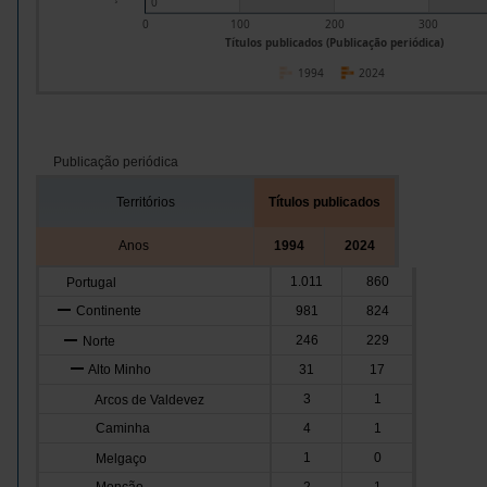
0
0
100
200
300
Títulos publicados (Publicação periódica)
1994
2024
Publicação periódica
Territórios
Títulos publicados
Anos
1994
2024
1.011
860
Portugal
Continente
981
824
246
229
Norte
Alto Minho
31
17
3
1
Arcos de Valdevez
Caminha
4
1
1
0
Melgaço