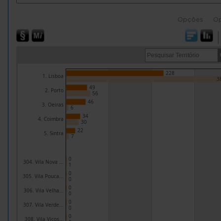
Opções
O
228
1. Lisboa
3
49
2. Porto
56
46
3. Oeiras
6
34
4. Coimbra
30
22
5. Sintra
7
0
304. Vila Nova ...
1
0
305. Vila Pouca...
0
0
306. Vila Velha...
0
0
307. Vila Verde...
0
0
308. Vila Viços...