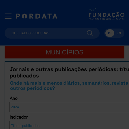
PT
EN
MUNICÍPIOS
Jornais e outras publicações periódicas: tít
publicados
Onde há mais e menos diários, semanários, revista
outros periódicos?
Ano
Indicador