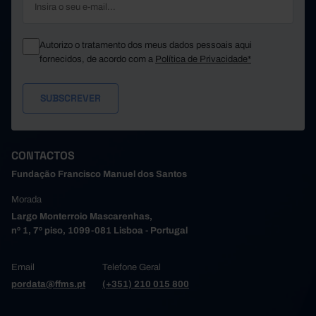
Santo Tirso
5
5
3
2
São João da Madeira
Autorizo o tratamento dos meus dados pessoais aqui
Trofa
1
//
fornecidos, de acordo com a
Política de Privacidade*
1
1
Vale de Cambra
Valongo
3
3
6
8
Vila do Conde
Vila Nova de Gaia
5
9
3
3
Alto Tâmega e Barroso
CONTACTOS
Boticas
1
0
Fundação Francisco Manuel dos Santos
2
1
Chaves
Morada
Montalegre
0
2
Largo Monterroio Mascarenhas,
0
0
Ribeira de Pena
nº 1, 7º piso, 1099-081 Lisboa - Portugal
Valpaços
0
0
0
0
Vila Pouca de Aguiar
Email
Telefone Geral
Tâmega e Sousa
22
23
pordata@ffms.pt
(+351) 210 015 800
3
2
Amarante