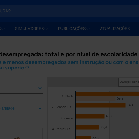
S
SIMULADORES
PUBLICAÇÕES
ATUALIZAÇÕES
desempregada: total e por nível de escolaridad
s e menos desempregados sem instrução ou com o ensi
u superior?
1. Norte
59,9
74,4
2. Grande Lis...
43,2
3. Centro
35,4
4. Península ...
22,5