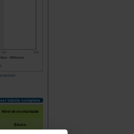
100
150
víduo - Milhares)
5
 ampliado
ver tabela completa
Nível de escolaridade
Secundário e pós
Básico
Superior
secundário