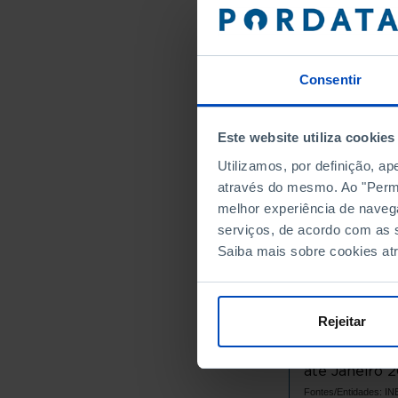
Anos
Portugal
Continente
Norte
Consentir
Centro
Oeste e Val
Este website utiliza cookies
Grande Lis
Utilizamos, por definição, a
Península 
através do mesmo. Ao "Permit
Alentejo
melhor experiência de naveg
Algarve
serviços, de acordo com as s
Região Autó
Saiba mais sobre cookies at
Região Aut
Região Autó
Região Aut
Rejeitar
Dados de aco
Fins Estatíst
até Janeiro 2
Fontes/Entidades: I