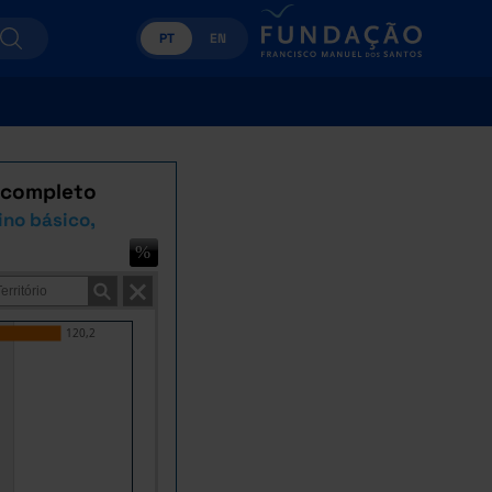
PT
EN
e completo
no básico,
120,2