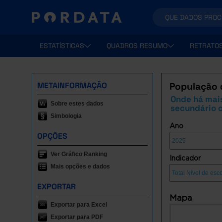
ESTATÍSTICAS
QUADROS RESUMO
RETRATO
METAINFORMAÇÃO
População 
Onde há mai
Sobre estes dados
secundário o
Simbologia
Ano
OPÇÕES
Ver Gráfico Ranking
Indicador
Mais opções e dados
EXPORTAR
Mapa
Exportar para Excel
Exportar para PDF