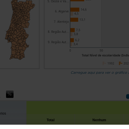
5. Oeste e Va...
14,6
6. Algarve
4,5
13,1
7. Alentejo
7,5
8. Região Aut...
3,8
6,2
9. Região Aut...
3,4
0
50
Total Nível de escolaridade (Indi
1992
202
Carregue aqui para ver o gráfico
s
órios
Total
Nenhum