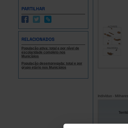
PARTILHAR
RELACIONADOS
População ativa: total e por nível de
escolaridade completo nos
Municípios
População desempregada: total e por
grupo etário nos Municípios
Indivíduo - Milhare
Territ