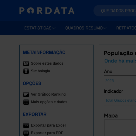
ESTATÍSTICAS
QUADROS RESUMO
RETRATO
METAINFORMAÇÃO
População r
Onde há mai
Sobre estes dados
Simbologia
Ano
OPÇÕES
Indicador
Ver Gráfico Ranking
Mais opções e dados
EXPORTAR
Mapa
Exportar para Excel
Exportar para PDF