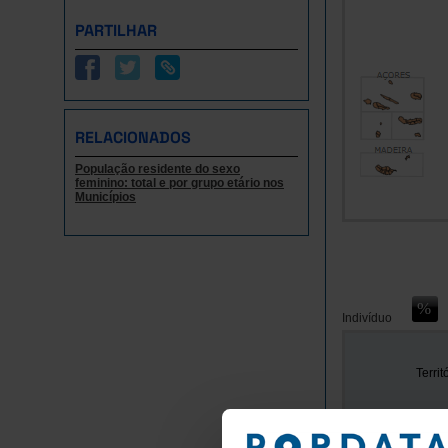
PARTILHAR
RELACIONADOS
População residente do sexo
feminino: total e por grupo etário nos
Municípios
Indivíduo
Territ
Anos