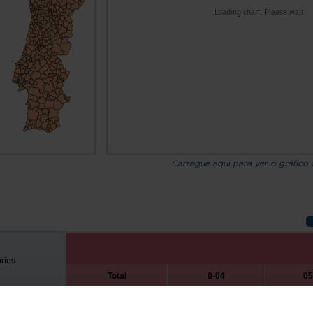
Loading chart. Please wait.
Carregue aqui para ver o gráfico
órios
Total
0-04
05
2000
2025
2000
2025
2000