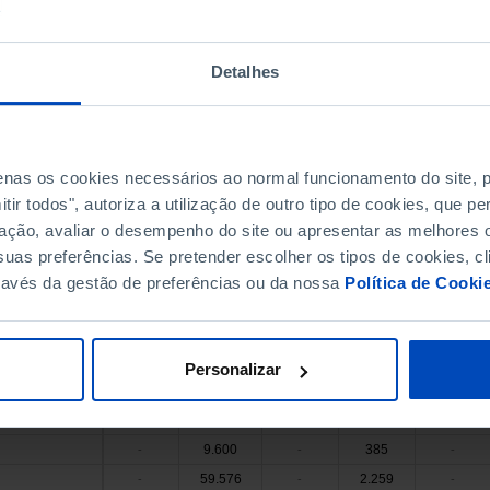
5.576.256
217.967
-
-
-
5.328.819
208.020
-
-
-
1.828.374
68.376
-
-
-
Detalhes
116.564
4.100
-
-
-
9.388
307
 Valdevez
-
-
-
8.106
259
-
-
-
penas os cookies necessários ao normal funcionamento do site,
3.179
70
-
-
-
ir todos", autoriza a utilização de outro tipo de cookies, que 
8.558
278
-
-
-
ação, avaliar o desempenho do site ou apresentar as melhores o
4.202
124
de Coura
-
-
-
uas preferências. Se pretender escolher os tipos de cookies, cl
 Barca
5.211
181
-
-
-
ravés da gestão de preferências ou da nossa
Política de Cooki
20.482
798
 Lima
-
-
-
7.787
287
-
-
-
44.547
1.631
 Castelo
-
-
-
Personalizar
a de Cerveira
5.106
167
-
-
-
218.130
8.875
-
-
-
9.600
385
-
-
-
59.576
2.259
-
-
-