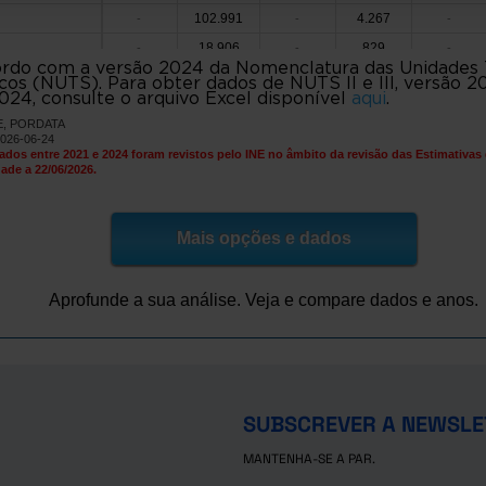
102.991
4.267
-
-
-
18.906
829
de
-
-
-
rdo com a versão 2024 da Nomenclatura das Unidades Te
e Bouro
3.078
101
-
-
-
icos (NUTS). Para obter dados de NUTS II e III, versão 20
024, consulte o arquivo Excel disponível
aqui
.
23.981
1.034
e
-
-
-
NE, PORDATA
214.159
8.448
-
-
-
2026-06-24
ados entre 2021 e 2024 foram revistos pelo INE no âmbito da revisão das Estimativas
7.609
266
as de Basto
-
-
-
ade a 22/06/2026.
24.096
938
-
-
-
80.430
3.196
es
-
-
-
Mais opções e dados
e Basto
3.004
83
-
-
-
10.948
410
e Lanhoso
-
-
-
Aprofunde a sua análise. Veja e compare dados e anos.
o Minho
5.643
177
-
-
-
70.055
2.847
a de Famalicão
-
-
-
12.376
532
-
-
-
896.295
33.747
politana do Porto
-
-
-
SUBSCREVER A NEWSLE
10.412
358
-
-
-
15.349
MANTENHA-SE A PAR.
518
-
-
-