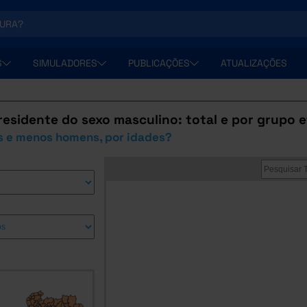
S
SIMULADORES
PUBLICAÇÕES
ATUALIZAÇÕES
esidente do sexo masculino: total e por grupo e
s e menos homens, por idades?