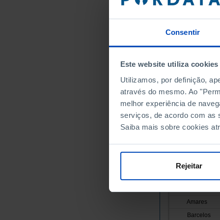
Portugal
Continente
Norte
Consentir
Alto Minho
Arcos de
Este website utiliza cookies
Caminha
Utilizamos, por definição, a
Melgaço
através do mesmo. Ao "Permit
Monção
melhor experiência de naveg
Paredes 
serviços, de acordo com as s
Ponte da
Saiba mais sobre cookies at
Ponte de
Valença
Viana do
Rejeitar
Vila Nov
Cávado
Amares
Barcelos