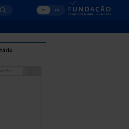
PT
EN
tário