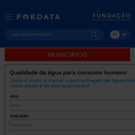
PT
EN
MUNICÍPIOS
Qualidade da água para consumo humano
Onde é maior e menor a percentagem de água can
controlada e de boa qualidade?
Ano
Indicador