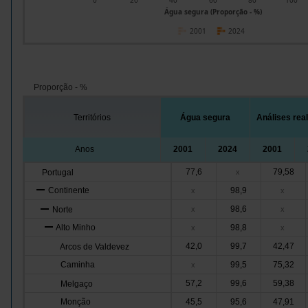
0
20
40
60
80
100
Água segura (Proporção - %)
2001
2024
Proporção - %
Territórios
Água segura
Análises rea
Anos
2001
2024
2001
77,6
79,58
Portugal
x
Continente
98,9
x
x
98,6
Norte
x
x
Alto Minho
98,8
x
x
42,0
99,7
42,47
Arcos de Valdevez
Caminha
99,5
75,32
x
57,2
99,6
59,38
Melgaço
Monção
45,5
95,6
47,91