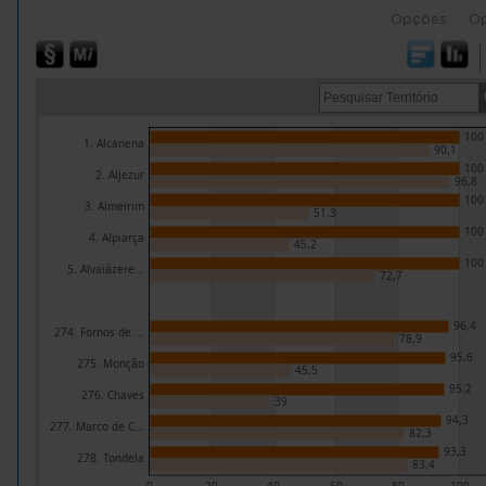
Opções
O
100
1. Alcanena
90,1
100
2. Aljezur
96,8
100
3. Almeirim
51,3
100
4. Alpiarça
45,2
100
5. Alvaiázere...
72,7
96,4
274. Fornos de ...
78,9
95,6
275. Monção
45,5
95,2
276. Chaves
39
94,3
277. Marco de C...
82,3
93,3
278. Tondela
83,4