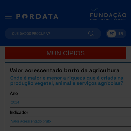
PT
EN
MUNICÍPIOS
Valor acrescentado bruto da agricultura
Onde é maior e menor a riqueza que é criada na
produção vegetal, animal e serviços agrícolas?
Ano
Indicador