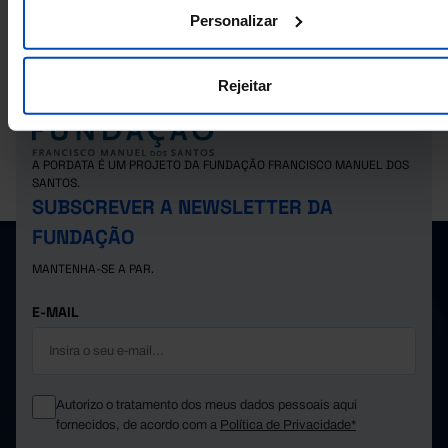
atividade económica nos Municípios
Personalizar
Rejeitar
A PORDATA É UM PROJETO DA FUNDAÇÃO FRANCISCO MANUEL DOS
SANTOS.
SUBSCREVER A NEWSLETTER DA
FUNDAÇÃO
MANTENHA-SE A PAR.
E-MAIL
Autorizo o tratamento dos meus dados pessoais aqui
fornecidos, de acordo com a
Política de Privacidade*