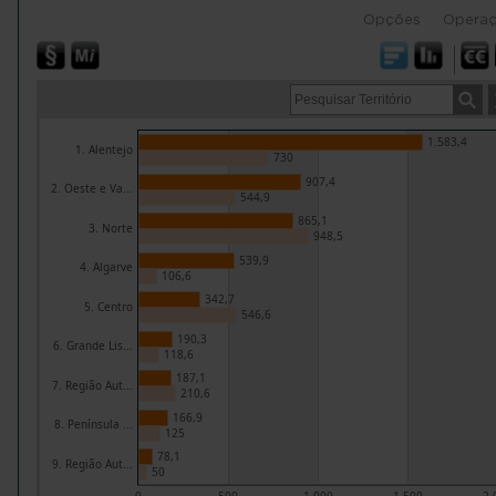
Opções
Opera
1.583,4
1. Alentejo
730
907,4
2. Oeste e Va...
544,9
865,1
3. Norte
948,5
539,9
4. Algarve
106,6
342,7
5. Centro
546,6
190,3
6. Grande Lis...
118,6
187,1
7. Região Aut...
210,6
166,9
8. Península ...
125
78,1
9. Região Aut...
50