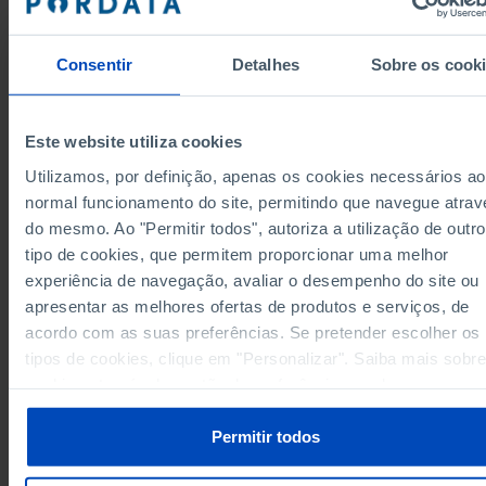
Alentejo
730,0
1.583,4
1.362,8
Pro
106,6
539,9
234,1
Algarve
Pro
Consentir
Detalhes
Sobre os cook
Região Autónoma dos Açores
210,6
187,1
295,9
Pro
210,6
187,1
295,9
Região Autónoma dos Açores
Pro
Região Autónoma da Madeira
50,0
78,1
84,4
Pro
Este website utiliza cookies
50,0
78,1
84,4
Região Autónoma da Madeira
Pro
Utilizamos, por definição, apenas os cookies necessários ao
Dados de acordo com a versão 2024 da Nomenclat
normal funcionamento do site, permitindo que navegue atrav
das Unidades Territoriais para Fins Estatísticos
(NUTS). Para obter dados de NUTS II e III, versão 2
do mesmo. Ao "Permitir todos", autoriza a utilização de outro
atualizados até Janeiro 2024, consulte o arquivo Ex
tipo de cookies, que permitem proporcionar uma melhor
disponível
aqui
.
experiência de navegação, avaliar o desempenho do site ou
Fontes/Entidades: INE, PORDATA
Última actualização: 2026-01-05
apresentar as melhores ofertas de produtos e serviços, de
acordo com as suas preferências. Se pretender escolher os
tipos de cookies, clique em "Personalizar". Saiba mais sobre
cookies através da gestão de preferências ou da nossa
Política de Cookies
.
RELACIONADOS
Permitir todos
Valor da produção agrícola: total e por tipo nos Municípios
Valor acrescentado bruto das empresas não financeiras: total e por setor