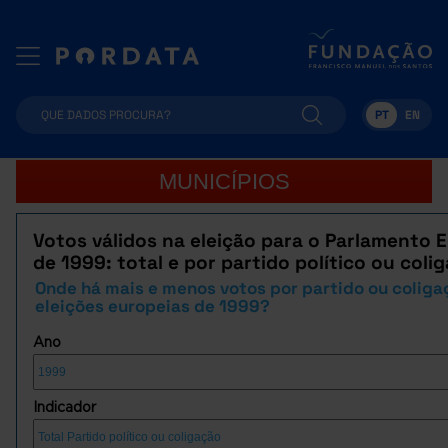
PT
EN
MUNICÍPIOS
Votos válidos na eleição para o Parlamento 
de 1999: total e por partido político ou coli
Onde há mais e menos votos por partido ou coliga
eleições europeias de 1999?
Ano
Indicador