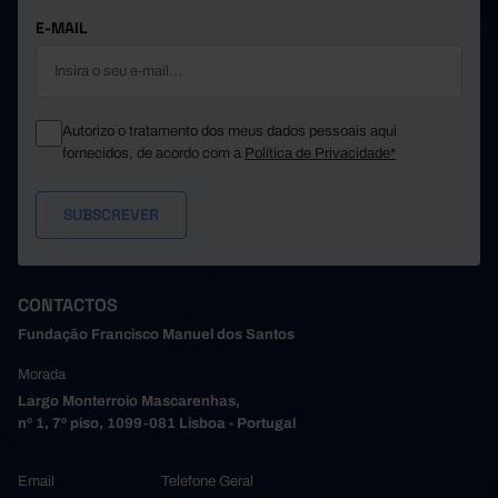
39.248
300
3.690
Santa Maria da Feira
E-MAIL
Santo Tirso
23.898
183
1.829
7.353
129
887
São João da Madeira
Trofa
12.057
78
1.163
Autorizo o tratamento dos meus dados pessoais aqui
9.013
85
1.847
Vale de Cambra
fornecidos, de acordo com a
Política de Privacidade*
Valongo
26.485
390
1.616
25.373
231
1.796
Vila do Conde
Vila Nova de Gaia
93.114
1.458
6.492
41.055
204
2.750
Alto Tâmega e Barroso
Boticas
3.159
10
119
CONTACTOS
16.109
117
1.160
Chaves
Fundação Francisco Manuel dos Santos
Montalegre
6.030
20
242
Morada
3.110
9
182
Ribeira de Pena
Largo Monterroio Mascarenhas,
Valpaços
7.490
23
624
nº 1, 7º piso, 1099-081 Lisboa - Portugal
5.157
25
423
Vila Pouca de Aguiar
Tâmega e Sousa
113.828
630
8.566
Email
Telefone Geral