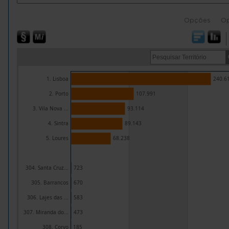
Opções
O
1. Lisboa
240.6
2. Porto
107.991
3. Vila Nova ...
93.114
4. Sintra
89.143
5. Loures
68.238
304. Santa Cruz...
723
305. Barrancos
670
306. Lajes das ...
583
307. Miranda do...
473
308. Corvo
185