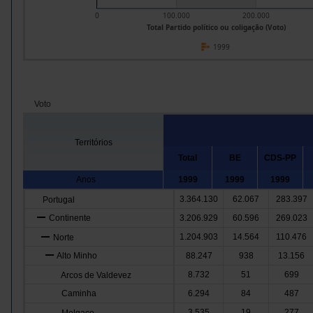
0
100.000
200.000
Total Partido político ou coligação (Voto)
1999
Voto
Territórios
Total
BE
CDS-PP
Anos
1999
1999
1999
3.364.130
62.067
283.397
Portugal
Continente
3.206.929
60.596
269.023
1.204.903
14.564
110.476
Norte
Alto Minho
88.247
938
13.156
8.732
51
699
Arcos de Valdevez
Caminha
6.294
84
487
3.535
19
277