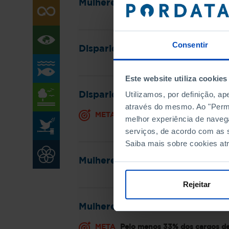
Mulheres vítimas de violência fís
Consentir
Disparidade salarial entre home
Este website utiliza cookies
Utilizamos, por definição, a
Disparidade entre homens e mu
através do mesmo. Ao "Permit
META
Na UE, reduzir para metade a
melhor experiência de naveg
serviços, de acordo com as s
Saiba mais sobre cookies at
Mulheres nos parlamentos e gov
Rejeitar
Mulheres em cargos de direção 
META
Pelo menos 33% dos cargos de