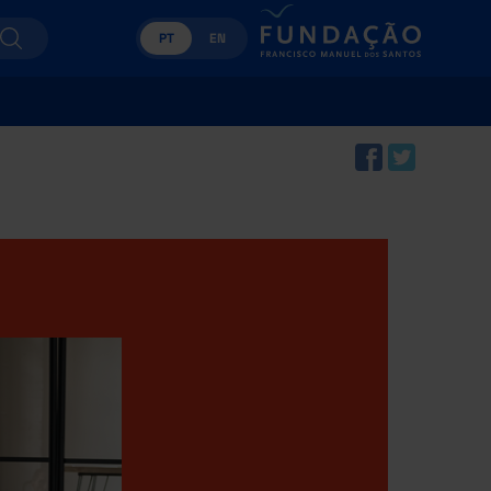
PT
EN