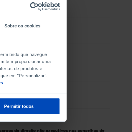
Sobre os cookies
 permitindo que navegue
permitem proporcionar uma
om 2019
fertas de produtos e
ique em "Personalizar".
es
.
Permitir todos
cargos de direção não executivos nos conselhos de