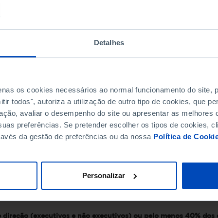
ica e sexual (%)
Detalhes
ns e mulheres
penas os cookies necessários ao normal funcionamento do site,
lheres no emprego
ir todos", autoriza a utilização de outro tipo de cookies, que 
 disparidade de género no emprego até 2030, em comparação c
ação, avaliar o desempenho do site ou apresentar as melhores o
uas preferências. Se pretender escolher os tipos de cookies, cl
ravés da gestão de preferências ou da nossa
Política de Cooki
ernos nacionais (%)
Personalizar
das empresas (%)
 direção (executivos e não executivos) ou pelo menos 40% dos 