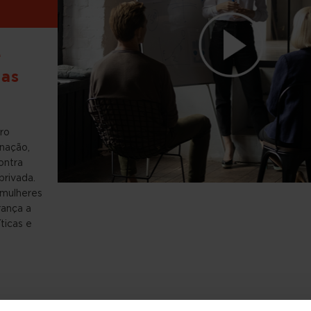
e
das
ro
nação,
contra
privada.
 mulheres
rança a
ticas e