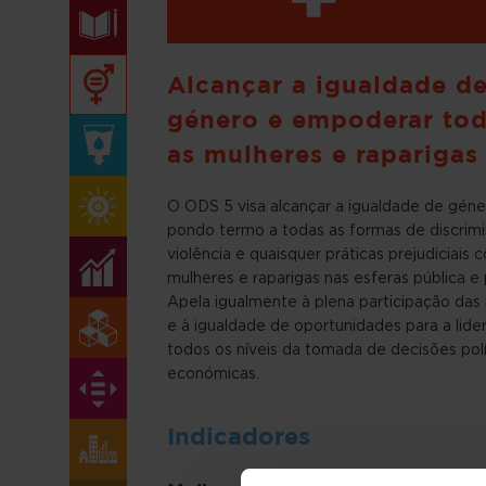
Alcançar a igualdade d
género e empoderar to
as mulheres e raparigas
O ODS 5 visa alcançar a igualdade de géne
pondo termo a todas as formas de discrimi
violência e quaisquer práticas prejudiciais 
mulheres e raparigas nas esferas pública e 
Apela igualmente à plena participação das
e à igualdade de oportunidades para a lide
todos os níveis da tomada de decisões polí
económicas.
Indicadores